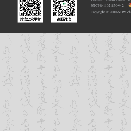
冀ICP备11021830号-2
Copyright @ 2000-NOW Z