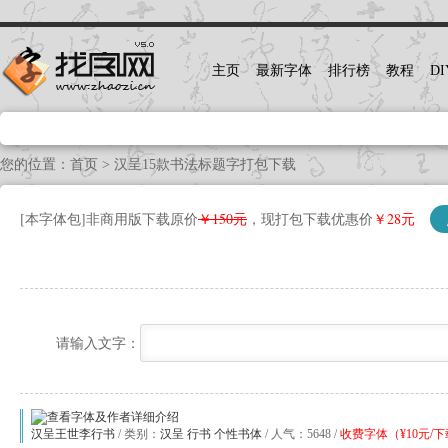
主页
最新字体
排行榜
教程
DI
您的位置：
首页
>
汉呈15款书法标题字打包下载
[本字体包]
非商用版下载原价
￥150元
，现打包下载优惠价
￥28元
请输入文字：
汉呈王世李行书
/ 类别：
汉呈
行书
个性书体
/ 人气：5648 /
收费字体（¥10元/