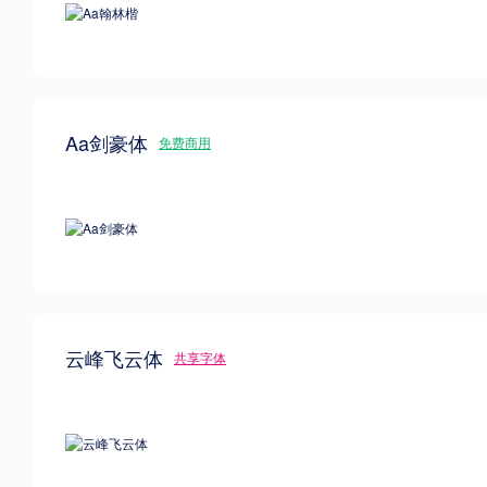
Aa剑豪体
免费商用
云峰飞云体
共享字体