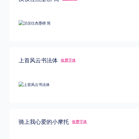
上首风云书法体
收费字体
骑上我心爱的小摩托
收费字体