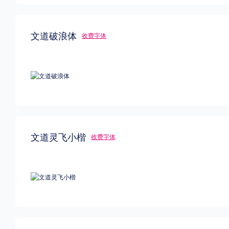
文道破浪体
收费字体
文道灵飞小楷
收费字体