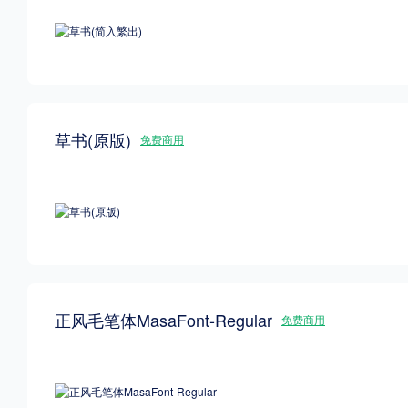
草书(原版)
免费商用
正风毛笔体MasaFont-Regular
免费商用