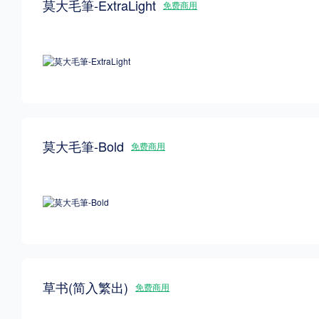
莫大毛筆-ExtraLight
免费商用
莫大毛筆-Bold
免费商用
草书(简入繁出)
免费商用