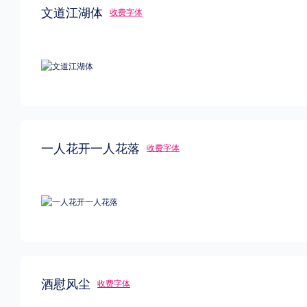
文道江湖体
收费字体
一人花开一人花落
收费字体
酒慰风尘
收费字体