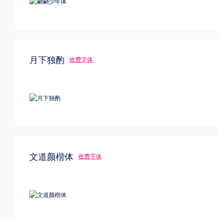
月下独酌
收费字体
文道颜楷体
收费字体