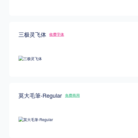
三极灵飞体
收费字体
莫大毛筆-Regular
免费商用