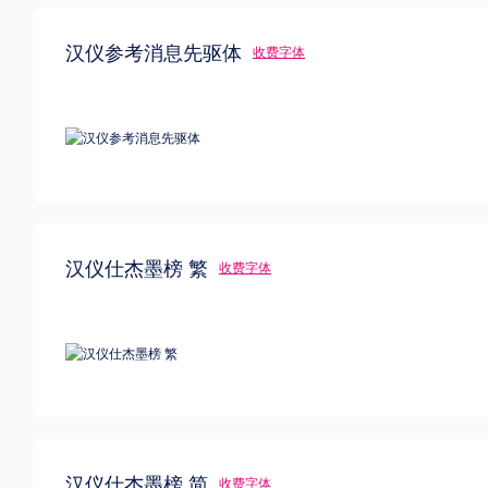
汉仪参考消息先驱体
收费字体
汉仪仕杰墨榜 繁
收费字体
汉仪仕杰墨榜 简
收费字体