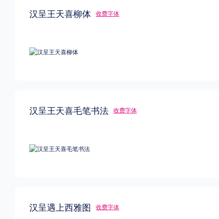
汉呈王天喜柳体
收费字体
汉呈王天喜毛笔书法
收费字体
汉呈遇上西雅图
收费字体