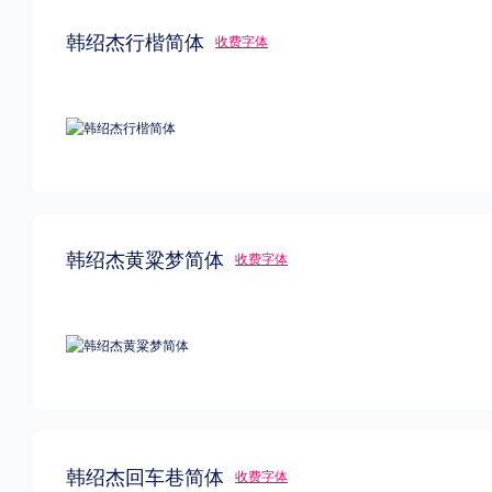
韩绍杰行楷简体
收费字体
韩绍杰黄粱梦简体
收费字体
韩绍杰回车巷简体
收费字体