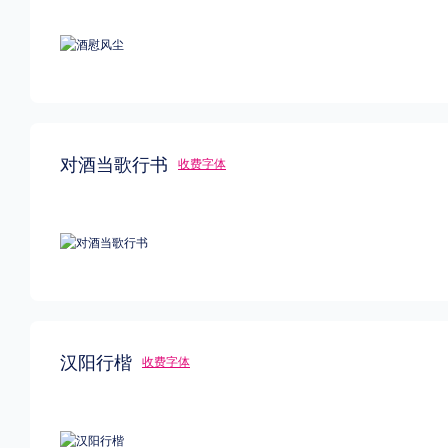
对酒当歌行书
收费字体
汉阳行楷
收费字体