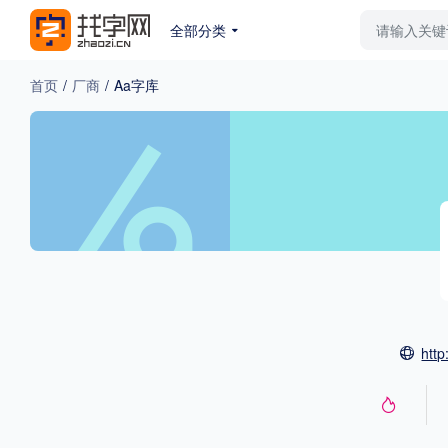
全部分类
最新字体
排行榜
教
首页
/
厂商
/
Aa字库
专题
免费下载
收费下载
更多
外观
硬笔手写
更多
http
粗细
特粗
粗体