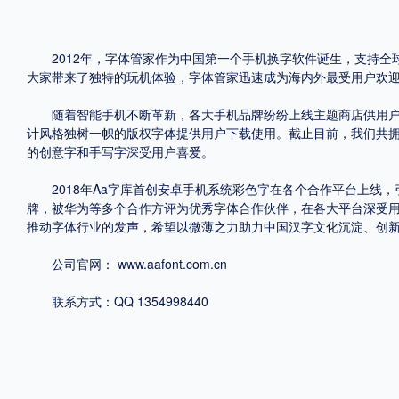
格式
2012年，字体管家作为中国第一个手机换字软件诞生，支持全
大家带来了独特的玩机体验，字体管家迅速成为海内外最受用户欢
.TTF
.OTF
随着智能手机不断革新，各大手机品牌纷纷上线主题商店供用户用于
计风格独树一帜的版权字体提供用户下载使用。截止目前，我们共拥
地区
的创意字和手写字深受用户喜爱。
中国大陆
中国港澳台
更多
2018年Aa字库首创安卓手机系统彩色字在各个合作平台上线，
牌，被华为等多个合作方评为优秀字体合作伙伴，在各大平台深受用
推动字体行业的发声，希望以微薄之力助力中国汉字文化沉淀、创
POP字体下载
字库打包下载
海报素材下载
公司官网：
www.aafont.com.cn
联系方式：QQ 1354998440
字体新闻
字体文章
字体程序
字体人物
字体网站