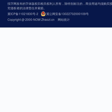
找字网发布的字体版权归相关权利人所有，除特别标注的，商业用途均须购买
究侵权者的法律责任并索赔。
冀ICP备11021830号-2
冀公网安备13022702000109号
Copyright @ 2000-NOW Zhaozi.cn
网站统计