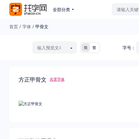
全部分类
最新字体
排行榜
教
首页
/
字体
/
甲骨文
专题
字号：
简
繁
免费下载
收费下载
更多
方正甲骨文
外观
共享字体
硬笔手写
更多
粗细
特粗
粗体