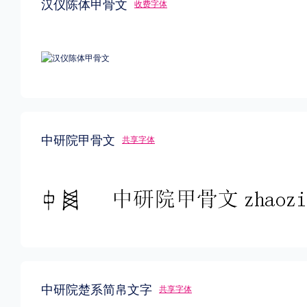
汉仪陈体甲骨文
收费字体
格式
.TTF
.OTF
地区
中研院甲骨文
共享字体
中国大陆
中国港澳台
更多
POP字体下载
字库打包下载
海报素材下载
字体新闻
字体文章
字体程序
字体人物
字体网站
中研院楚系简帛文字
共享字体