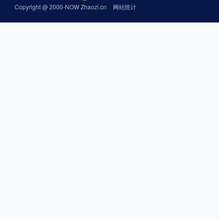
Copyright @ 2000-NOW Zhaozi.cn
网站统计