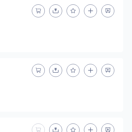
暂不能直接购买商用授权