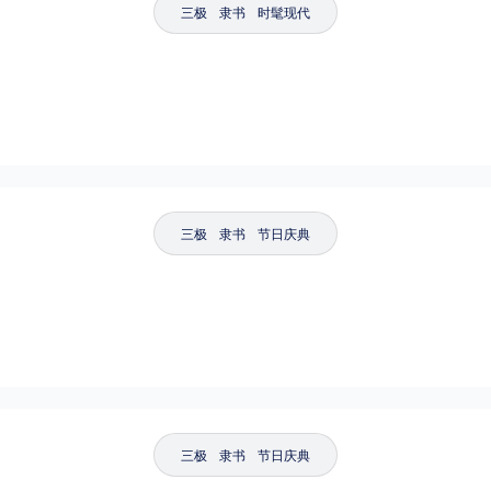
三极
隶书
时髦现代
平台
适用电脑
适用手机
三极
隶书
节日庆典
，商业用途也需购买商用授权！不能在线购买的请联系版权方，联系不到版权方不要商
三极
隶书
节日庆典