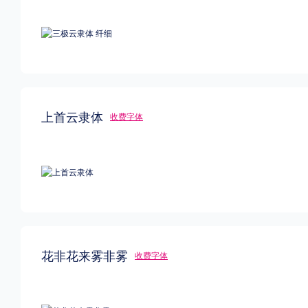
上首云隶体
收费字体
花非花来雾非雾
收费字体