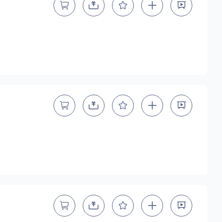
地区
中国大陆
中国港澳台
中国西藏
老挝
越南
泰国
缅甸
蒙古
日本
韩国
更多
用，有侵权风险！