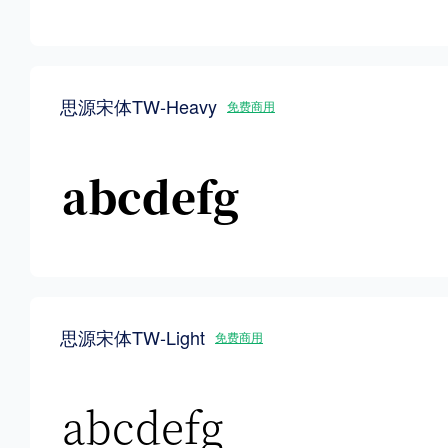
思源宋体TW-Heavy
免费商用
思源宋体TW-Light
免费商用