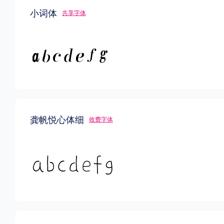
小词体
共享字体
龚帆悦心体细
收费字体