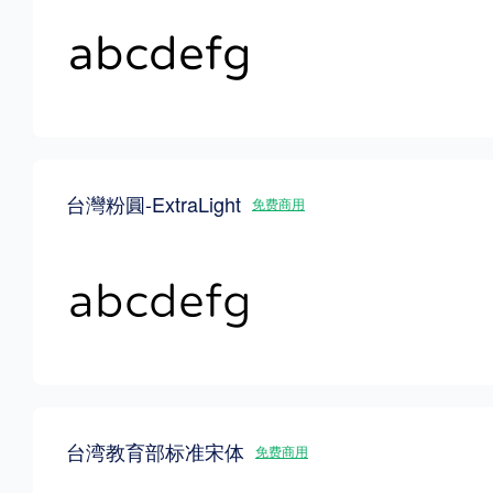
台灣粉圓-ExtraLight
免费商用
台湾教育部标准宋体
免费商用