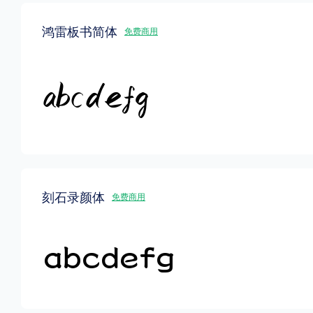
鸿雷板书简体
免费商用
刻石录颜体
免费商用