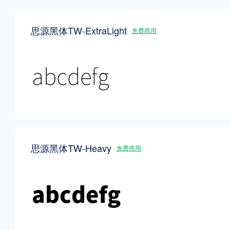
思源黑体TW-ExtraLight
免费商用
思源黑体TW-Heavy
免费商用