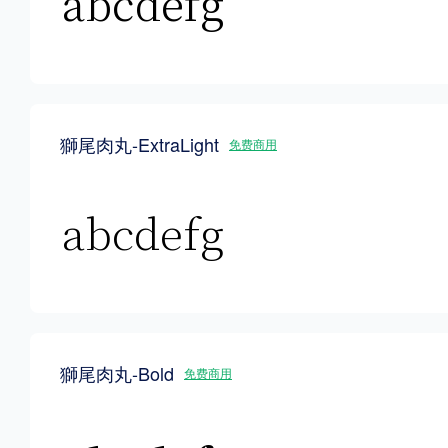
獅尾肉丸-ExtraLight
免费商用
獅尾肉丸-Bold
免费商用