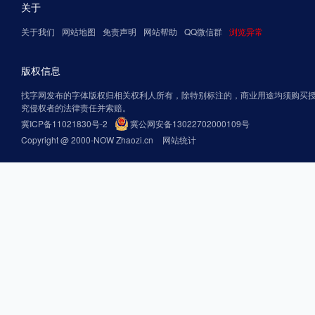
关于
关于我们
网站地图
免责声明
网站帮助
QQ微信群
浏览异常
版权信息
找字网发布的字体版权归相关权利人所有，除特别标注的，商业用途均须购买
究侵权者的法律责任并索赔。
冀ICP备11021830号-2
冀公网安备13022702000109号
Copyright @ 2000-NOW Zhaozi.cn
网站统计