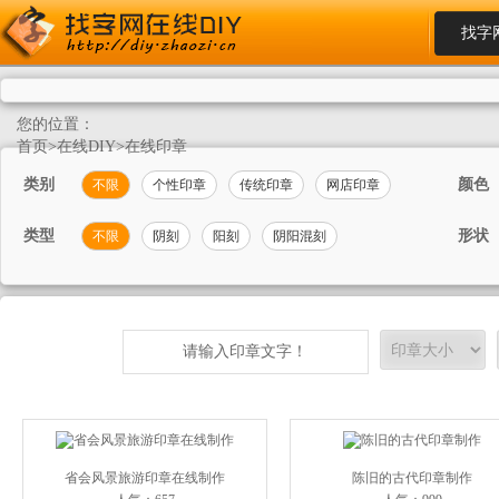
找字
您的位置：
首页
>
在线DIY
>
在线印章
类别
颜色
不限
个性印章
传统印章
网店印章
类型
形状
不限
阴刻
阳刻
阴阳混刻
省会风景旅游印章在线制作
陈旧的古代印章制作