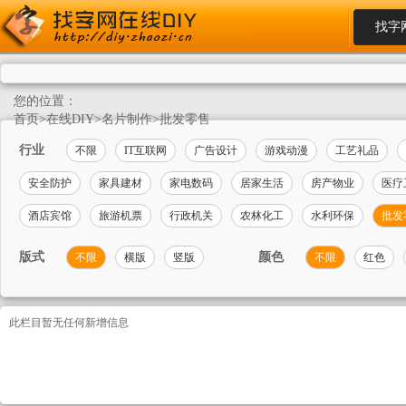
找字
您的位置：
首页
>
在线DIY
>
名片制作
>
批发零售
行业
不限
IT互联网
广告设计
游戏动漫
工艺礼品
安全防护
家具建材
家电数码
居家生活
房产物业
医疗
酒店宾馆
旅游机票
行政机关
农林化工
水利环保
批发
版式
颜色
不限
横版
竖版
不限
红色
此栏目暂无任何新增信息