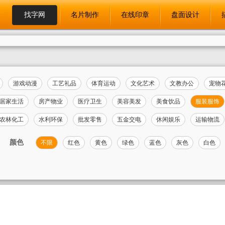
找字网
名片制作
在线印章
盘面设计
游戏动漫
工艺礼品
体育运动
文化艺术
文教办公
宠物
居家生活
房产物业
医疗卫生
美容美发
美食饮品
服装服饰
农林化工
水利环保
批发零售
五金交电
休闲娱乐
运输物流
颜色
不限
红色
黄色
绿色
蓝色
灰色
白色