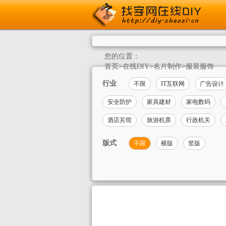
您的位置：
首页
>
在线DIY
>
名片制作
>
服装服饰
行业
不限
IT互联网
广告设计
安全防护
家具建材
家电数码
酒店宾馆
旅游机票
行政机关
版式
不限
横版
竖版