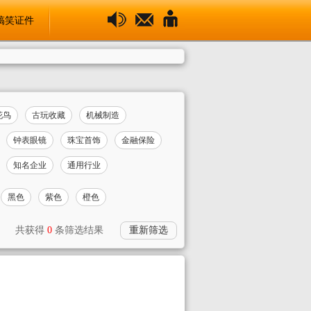
搞笑证件
花鸟
古玩收藏
机械制造
钟表眼镜
珠宝首饰
金融保险
知名企业
通用行业
黑色
紫色
橙色
共获得
0
条筛选结果
重新筛选