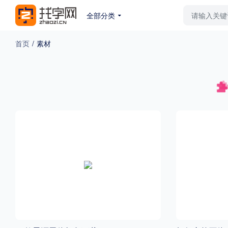
全部分类
最新字体
排行榜
教
首页
/
素材
专题
免费下载
收费下载
更多
外观
硬笔手写
更多
粗细
特粗
粗体