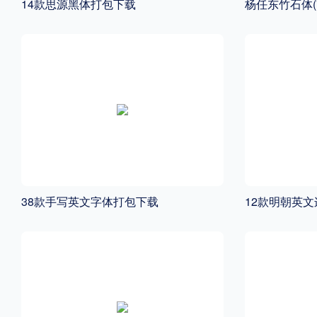
14款思源黑体打包下载
杨任东竹石体(
格式
.TTF
.OTF
地区
中国大陆
中国港澳台
更多
38款手写英文字体打包下载
12款明朝英
POP字体下载
字库打包下载
海报素材下载
字体新闻
字体文章
字体程序
字体人物
字体网站