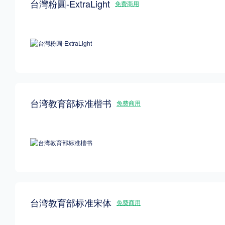
台灣粉圓-ExtraLight
免费商用
台湾教育部标准楷书
免费商用
台湾教育部标准宋体
免费商用