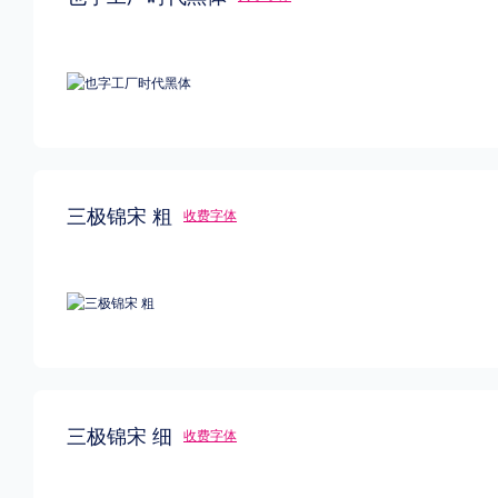
三极锦宋 粗
收费字体
三极锦宋 细
收费字体