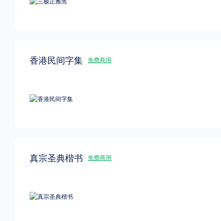
香港民间字集
免费商用
真宗圣典楷书
免费商用