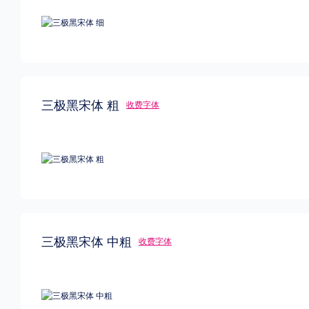
三极黑宋体 粗
收费字体
三极黑宋体 中粗
收费字体