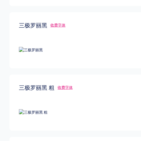
三极罗丽黑
收费字体
三极罗丽黑 粗
收费字体