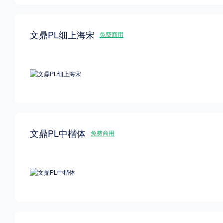
文鼎PL细上海宋
免费商用
文鼎PL中楷体
免费商用