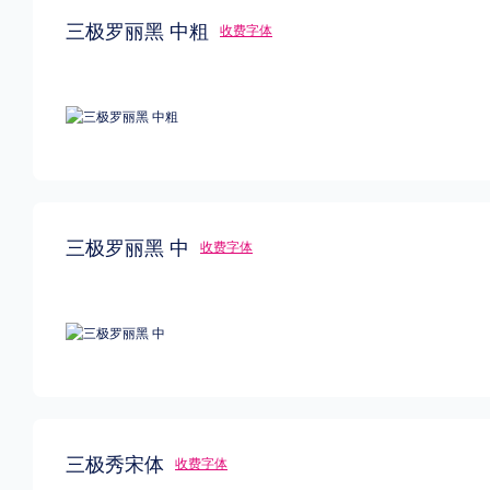
三极罗丽黑 中粗
收费字体
三极罗丽黑 中
收费字体
三极秀宋体
收费字体