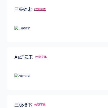
三极锦宋
收费字体
Aa舒云宋
收费字体
三极楷书
收费字体