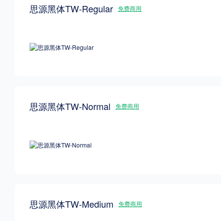
思源黑体TW-Regular
免费商用
思源黑体TW-Normal
免费商用
思源黑体TW-Medium
免费商用