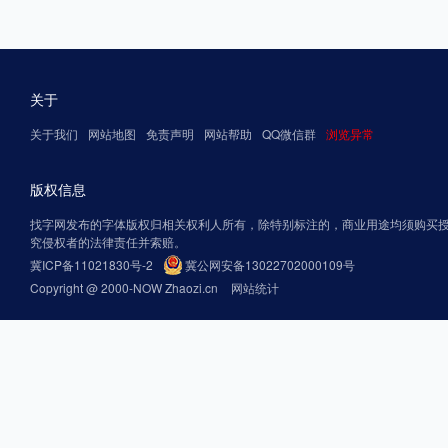
关于
关于我们
网站地图
免责声明
网站帮助
QQ微信群
浏览异常
版权信息
找字网发布的字体版权归相关权利人所有，除特别标注的，商业用途均须购买
究侵权者的法律责任并索赔。
冀ICP备11021830号-2
冀公网安备13022702000109号
Copyright @ 2000-NOW Zhaozi.cn
网站统计