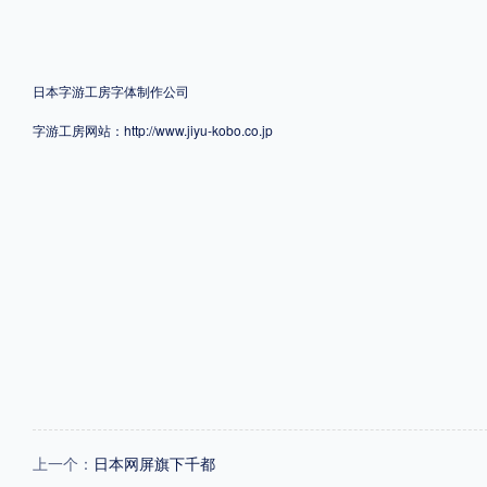
格式
日本字游工房字体制作公司
.TTF
.OTF
字游工房网站：
http://www.jiyu-kobo.co.jp
地区
中国大陆
中国港澳台
更多
POP字体下载
字库打包下载
海报素材下载
字体新闻
字体文章
字体程序
字体人物
字体网站
上一个：
日本网屏旗下千都