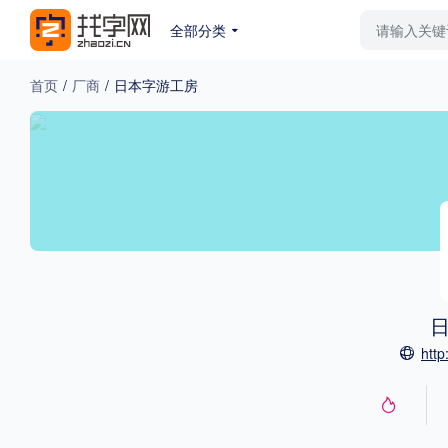
全部分类
最新字体
排行榜
教
首页
/
厂商
/
日本字游工房
专题
免费下载
收费下载
更多
外观
硬笔手写
更多
http
粗细
特粗
粗体