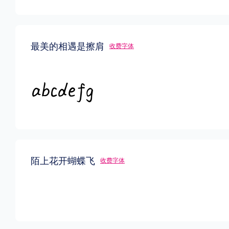
最美的相遇是擦肩
收费字体
陌上花开蝴蝶飞
收费字体