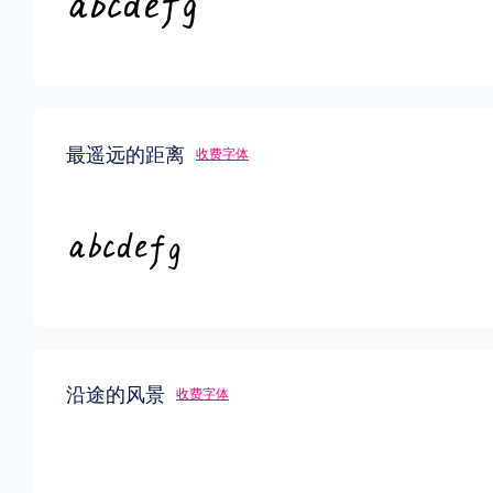
最遥远的距离
收费字体
沿途的风景
收费字体