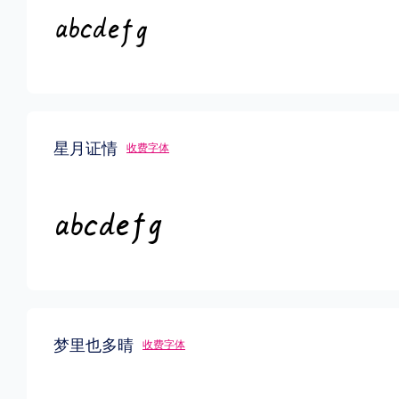
星月证情
收费字体
梦里也多晴
收费字体