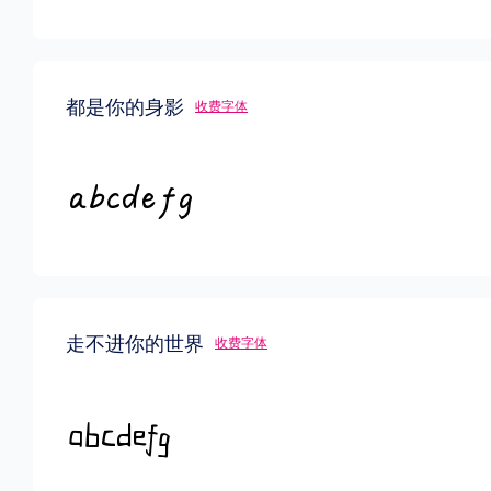
都是你的身影
收费字体
走不进你的世界
收费字体