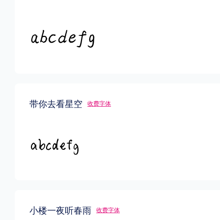
带你去看星空
收费字体
小楼一夜听春雨
收费字体