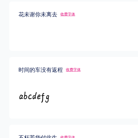
花未谢你未离去
收费字体
时间的车没有返程
收费字体
不枉芳华付此生
收费字体