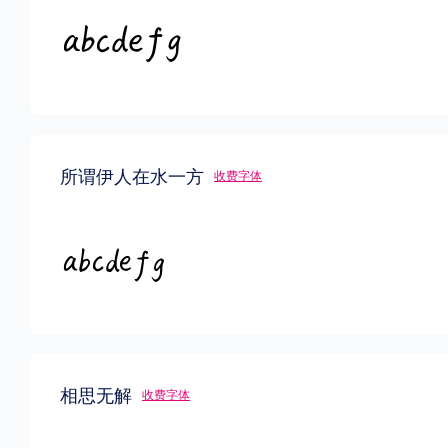
所谓伊人在水一方
收费字体
相思无解
收费字体