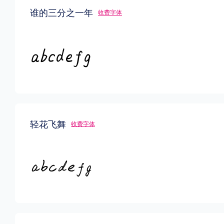
谁的三分之一年
收费字体
轻花飞舞
收费字体