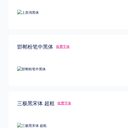
邯郸粉笔中黑体
收费字体
三极黑宋体 超粗
收费字体