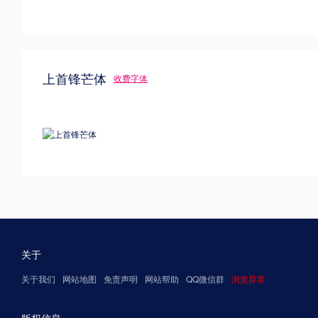
上首锋芒体
收费字体
关于
关于我们
网站地图
免责声明
网站帮助
QQ微信群
浏览异常