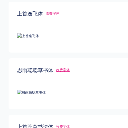
上首逸飞体
收费字体
思雨聪聪草书体
收费字体
上首苍穹书法体
收费字体