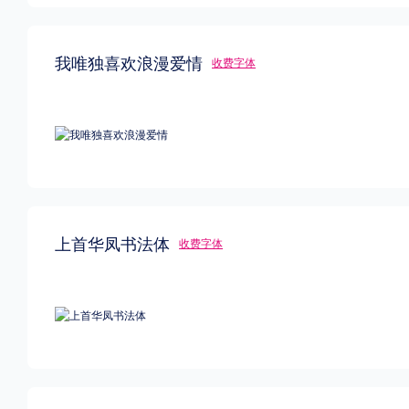
我唯独喜欢浪漫爱情
收费字体
上首华凤书法体
收费字体