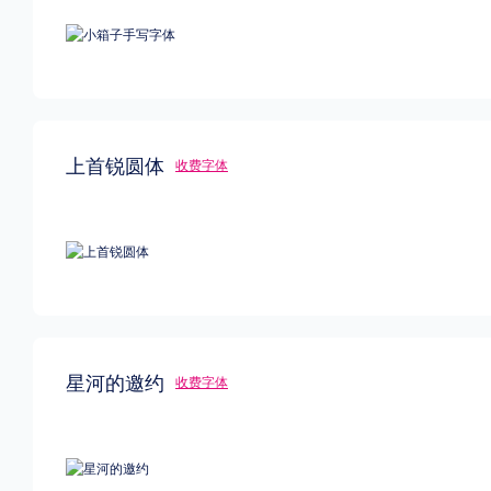
上首锐圆体
收费字体
星河的邀约
收费字体