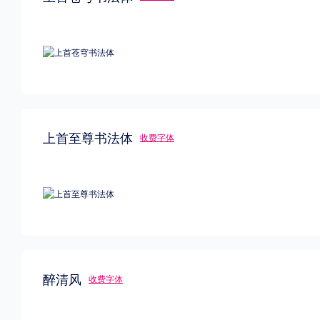
上首至尊书法体
收费字体
醉清风
收费字体