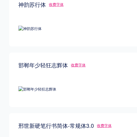
神韵苏行体
收费字体
格式
.TTF
.OTF
地区
中国大陆
中国港澳台
更多
邯郸年少轻狂志辉体
收费字体
POP字体下载
字库打包下载
海报素材下载
字体新闻
字体文章
字体程序
字体人物
字体网站
邢世新硬笔行书简体-常规体3.0
收费字体