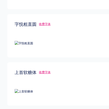
字悦粗直圆
收费字体
上首软糖体
收费字体