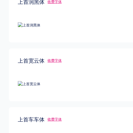
上首润黑体
收费字体
格式
.TTF
.OTF
地区
上首宽云体
收费字体
中国大陆
中国港澳台
更多
POP字体下载
字库打包下载
海报素材下载
字体新闻
字体文章
字体程序
字体人物
字体网站
上首车车体
收费字体