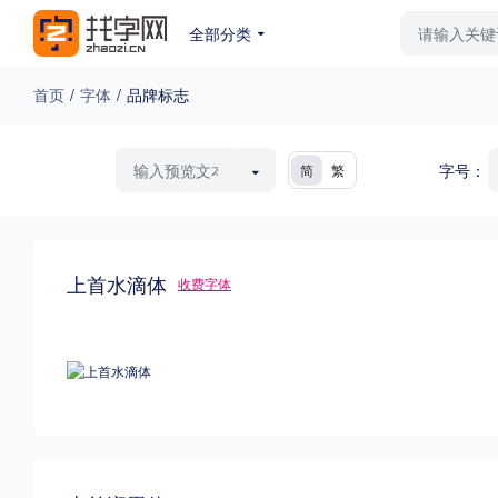
全部分类
最新字体
排行榜
教
首页
/
字体
/
品牌标志
专题
字号：
简
繁
免费下载
收费下载
更多
上首水滴体
外观
收费字体
硬笔手写
更多
粗细
特粗
粗体