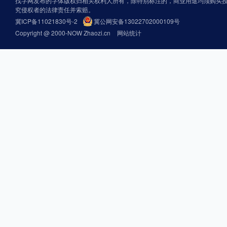
找字网发布的字体版权归相关权利人所有，除特别标注的，商业用途均须购买
究侵权者的法律责任并索赔。
冀ICP备11021830号-2
冀公网安备13022702000109号
Copyright @ 2000-NOW Zhaozi.cn
网站统计