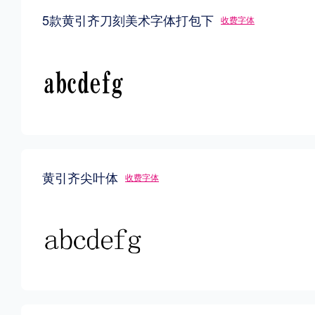
5款黄引齐刀刻美术字体打包下
收费字体
黄引齐尖叶体
收费字体