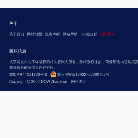
关于
关于我们
网站地图
免责声明
网站帮助
QQ微信群
浏览异常
版权信息
找字网发布的字体版权归相关权利人所有，除特别标注的，商业用途均须购买
究侵权者的法律责任并索赔。
冀ICP备11021830号-2
冀公网安备13022702000109号
Copyright @ 2000-NOW Zhaozi.cn
网站统计