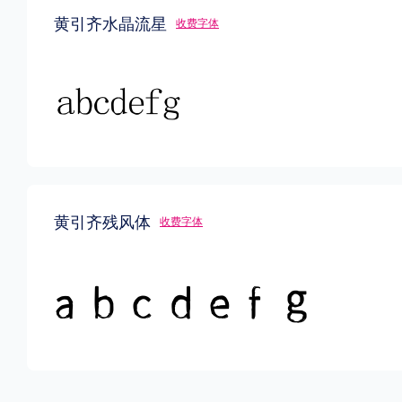
黄引齐水晶流星
收费字体
黄引齐残风体
收费字体