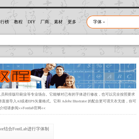
排行榜
教程
DIY
厂商
素材
更多
字体
字体
素材
程序
新闻
文章
教程
设计人员和排版印刷业等专业场合。它能够对已有的字体进行修改，也可以完全按照要求
直接导入AI或者EPS矢量格式。它和 Adobe Illustrator 的配合更可谓天衣无缝，你可
知识
细介绍请参阅
>>Fontlab官网<<
人物