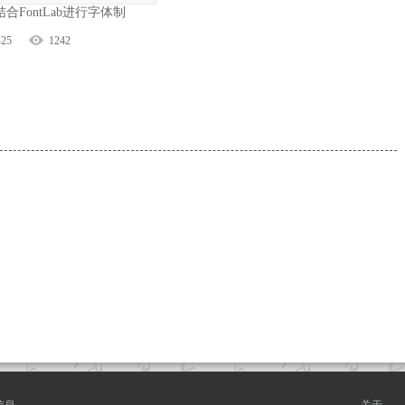
ator结合FontLab进行字体制
-25
1242
信息
关于