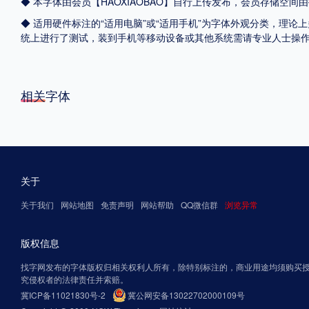
◆ 本字体由会员【
HAOXIAOBAO
】自行上传发布，会员存储空间由
◆ 适用硬件标注的“适用电脑”或“适用手机”为字体外观分类，理论上
统上进行了测试，装到手机等移动设备或其他系统需请专业人士操
相关字体
关于
关于我们
网站地图
免责声明
网站帮助
QQ微信群
浏览异常
版权信息
找字网发布的字体版权归相关权利人所有，除特别标注的，商业用途均须购买
究侵权者的法律责任并索赔。
冀ICP备11021830号-2
冀公网安备13022702000109号