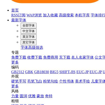
首页
RSS订阅
WAP浏览
加入收藏
高级搜索
本机字库
字体排
最新字体
全部字体
中文字体
英文字体
其它字体
字体高级筛选
专题
免费下载
收费下载
免费商用
无下载
名人名家字体
公文
更多
编码
GB2312
GBK
GB18030
BIG5
SHIFT-JIS
EUC-JP
EUC-JP
外观
硬笔手写
毛笔飞白
粉笔勾绘
个性书体
美术手绘
儿童字
更多
风格
力量
圆润
优雅
豪放
奇特
粗细