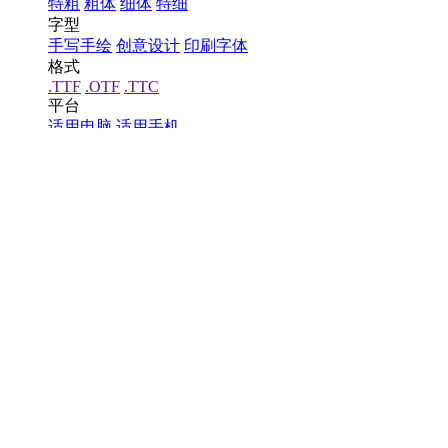
特粗
粗体
细体
特细
字型
手写手绘
创意设计
印刷字体
格式
.TTF
.OTF
.TTC
平台
适用电脑
适用手机
地区
中国大陆
中国港澳台
中国西藏
老挝
越南
泰国
缅甸
蒙古
更多
重要提示：本站提供的字体除标注“
免费商用
”的字体外，
厂商
方正
汉仪
锐字潮牌
腾祥
造字工房
老字体
微软
华文
金梅
其它
类型
宋体
楷体
行书
黑体
隶书
草书
篆书
魏碑
圆体
线体
金文
其它
重要提示：本站提供的字体除标注“
免费商用
”的字体外，
字母
A
B
C
D
E
F
G
H
I
J
K
L
M
N
O
P
Q
R
S
T
U
V
W
X
Y
Z
其它
重要提示：本站提供的字体除标注“
免费商用
”的字体外，