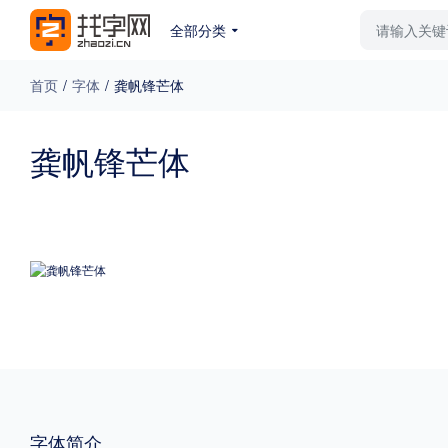
全部分类
最新字体
排行榜
教
首页
/
字体
/
龚帆锋芒体
专题
龚帆锋芒体
免费下载
收费下载
更多
外观
硬笔手写
更多
粗细
特粗
粗体
字体简介