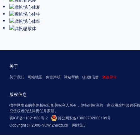
关于
关于我们
网站地图
免责声明
网站帮助
QQ微信群
浏览异常
版权信息
找字网发布的字体版权归相关权利人所有，除特别标注的，商业用途均须购买
究侵权者的法律责任并索赔。
冀ICP备11021830号-2
冀公网安备13022702000109号
Copyright @ 2000-NOW Zhaozi.cn
网站统计