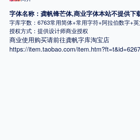
字体名称：龚帆锋芒体,商业字体本站不提供下
格式
字库字数：6763常用简体+常用字符+阿拉伯数字+
.TTF
.OTF
授权方式：提供设计师商业授权
商业使用购买请前往龚帆字库淘宝店
https://item.taobao.com/item.htm?ft=t&id=62
地区
中国大陆
中国港澳台
更多
POP字体下载
字库打包下载
海报素材下载
字体新闻
字体文章
字体程序
字体人物
字体网站