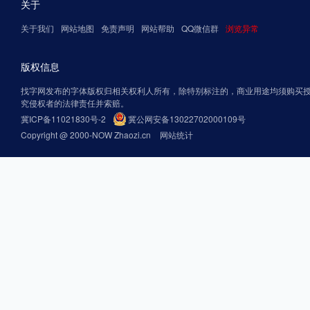
关于
关于我们
网站地图
免责声明
网站帮助
QQ微信群
浏览异常
版权信息
找字网发布的字体版权归相关权利人所有，除特别标注的，商业用途均须购买
究侵权者的法律责任并索赔。
冀ICP备11021830号-2
冀公网安备13022702000109号
Copyright @ 2000-NOW Zhaozi.cn
网站统计