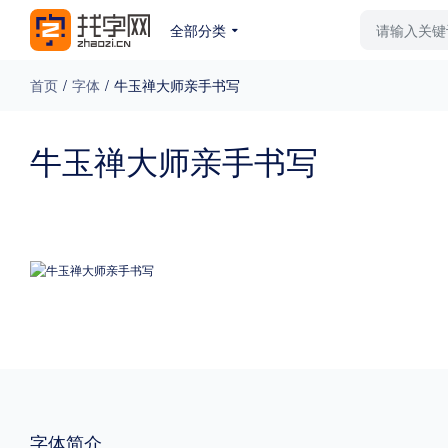
全部分类
最新字体
排行榜
教
首页
/
字体
/
牛玉禅大师亲手书写
专题
牛玉禅大师亲手书写
免费下载
收费下载
更多
外观
硬笔手写
更多
粗细
特粗
粗体
字体简介