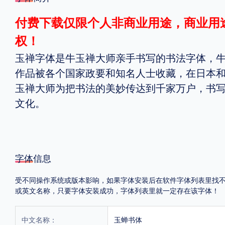
格式
付费下载仅限个人非商业用途，商业用
权！
.TTF
.OTF
玉禅字体是牛玉禅大师亲手书写的书法字体，
作品被各个国家政要和知名人士收藏，在日本
地区
玉禅大师为把书法的美妙传达到千家万户，书
文化。
中国大陆
中国港澳台
更多
POP字体下载
字库打包下载
海报素材下载
字体信息
受不同操作系统或版本影响，如果字体安装后在软件字体列表里找不到，首
字体新闻
字体文章
字体程序
字体人物
字体网站
或英文名称，只要字体安装成功，字体列表里就一定存在该字体！
中文名称：
玉蝉书体