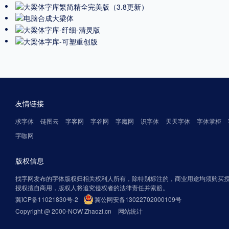
友情链接
求字体
链图云
字客网
字谷网
字魔网
识字体
天天字体
字体掌柜
字咖网
版权信息
找字网发布的字体版权归相关权利人所有，除特别标注的，商业用途均须购买
授权擅自商用，版权人将追究侵权者的法律责任并索赔。
冀ICP备11021830号-2
冀公网安备13022702000109号
Copyright @ 2000-NOW Zhaozi.cn
网站统计