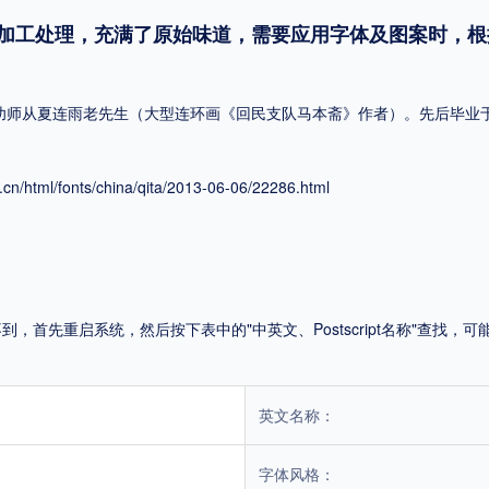
加工处理，充满了原始味道，需要应用字体及图案时，根
平台
适用电脑
适用手机
自幼师从夏连雨老先生（大型连环画《回民支队马本斋》作者）。先后毕业
.cn/html/fonts/china/qita/2013-06-06/22286.html
，商业用途也需购买商用授权！不能在线购买的请联系版权方，联系不到版权方不要商
首先重启系统，然后按下表中的"中英文、Postscript名称"查找
英文名称：
字体风格：