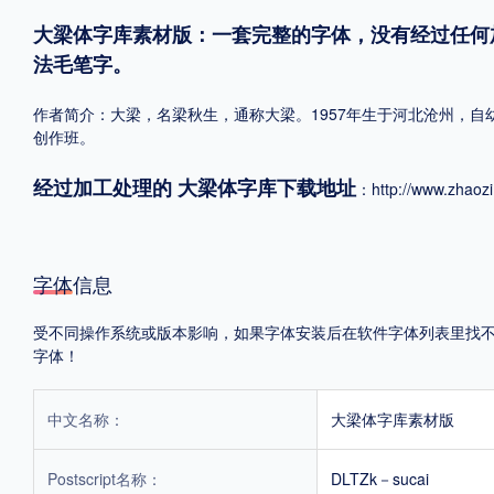
大梁体字库素材版：一套完整的字体，没有经过任何
格式
法毛笔字。
.TTF
.OTF
.TTC
作者简介：大梁，名梁秋生，通称大梁。1957年生于河北沧州，
创作班。
经过加工处理的
大梁体字库下载地址
：
http://www.zhaozi
重要提示：本站提供的字体除标注“
免费商用
”的字体外，即使显示“
免费下载
”
字体信息
受不同操作系统或版本影响，如果字体安装后在软件字体列表里找不到，
字体！
中文名称：
大梁体字库素材版
Postscript名称：
DLTZk－sucai