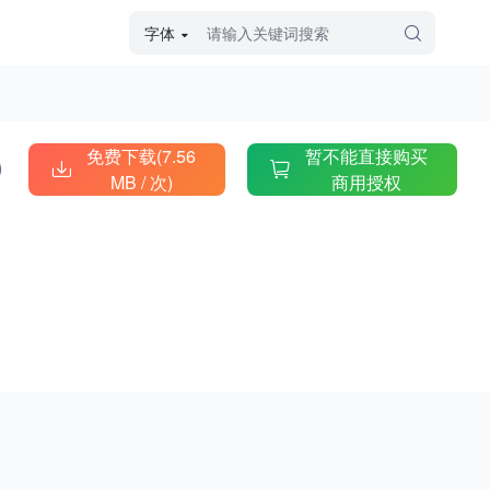
字体
字体高级筛选
外观
免费下载(7.56
暂不能直接购买
MB /
次)
商用授权
硬笔手写
毛笔飞白
粉笔勾绘
个性书体
美术手绘
儿童字体
涂鸦字体
哥特字体
印刷字体
更多
字型
手写手绘
创意设计
印刷字体