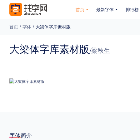
首页
最新字体
排行榜
首页
/
字体
/
大梁体字库素材版
专题
大梁体字库素材版
梁秋生
/
免费下载
收费下载
免费商用
无下载
名人名家字体
公文字体
图案字体
更多
风格
力量
圆润
优雅
豪放
奇特
字体简介