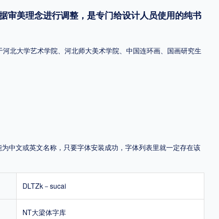
据审美理念进行调整，是专门给设计人员使用的纯书
地区
中国大陆
中国港澳台
中国西藏
老挝
越南
于河北大学艺术学院、河北师大美术学院、中国连环画、国画研究生
泰国
缅甸
蒙古
日本
韩国
更多
用，有侵权风险！
，可能为中文或英文名称，只要字体安装成功，字体列表里就一定存在该
DLTZk－sucai
NT大梁体字库