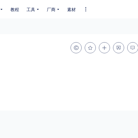
教程
工具
厂商
素材
全部字体
中文字体
英文字体
其它字体
编码
GB2312
GBK
GB18030
BIG5
SHIFT-JIS
EUC-JP
EUC-JP
UNICODE
粗细
特粗
粗体
细体
特细