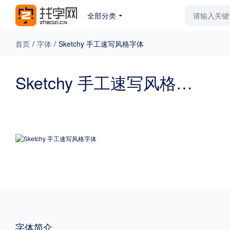
全部分类
最新字体
排行榜
教
首页
/
字体
/
Sketchy 手工速写风格字体
专题
Sketchy 手工速写风格字体
免费下载
收费下载
更多
外观
硬笔手写
更多
粗细
特粗
粗体
字体简介