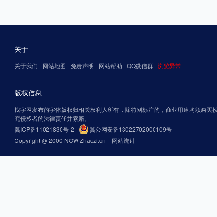
关于
关于我们
网站地图
免责声明
网站帮助
QQ微信群
浏览异常
版权信息
找字网发布的字体版权归相关权利人所有，除特别标注的，商业用途均须购买
究侵权者的法律责任并索赔。
冀ICP备11021830号-2
冀公网安备13022702000109号
Copyright @ 2000-NOW Zhaozi.cn
网站统计