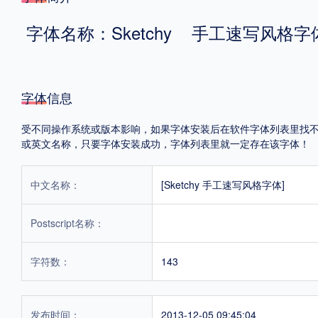
字体名称：Sketchy 手工速写风格字
格式
.TTF
.OTF
字体信息
地区
受不同操作系统或版本影响，如果字体安装后在软件字体列表里找不到，首
或英文名称，只要字体安装成功，字体列表里就一定存在该字体！
中国大陆
中国港澳台
更多
中文名称：
[Sketchy 手工速写风格字体]
POP字体下载
字库打包下载
海报素材下载
Postscript名称：
字符数：
143
字体新闻
字体文章
字体程序
字体人物
字体网站
发布时间：
2013-12-05 09:45:04