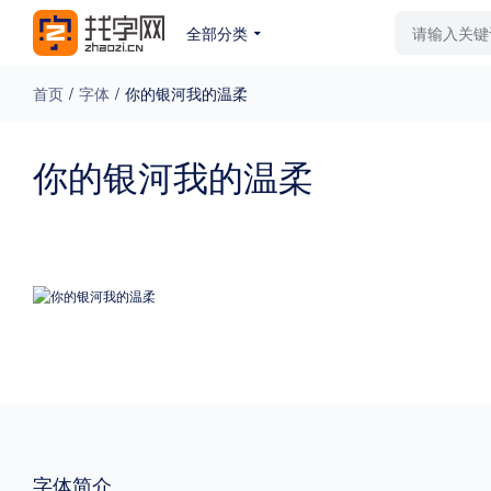
全部分类
最新字体
排行榜
教
首页
/
字体
/
你的银河我的温柔
专题
你的银河我的温柔
免费下载
收费下载
更多
外观
硬笔手写
更多
粗细
特粗
粗体
字体简介