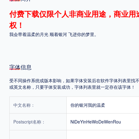
格式
付费下载仅限个人非商业用途，商业用
权！
.TTF
.OTF
我会带着温柔的月光 顺着银河 飞进你的梦里。
地区
中国大陆
中国港澳台
更多
字体信息
受不同操作系统或版本影响，如果字体安装后在软件字体列表里找不到，首
或英文名称，只要字体安装成功，字体列表里就一定存在该字体！
POP字体下载
字库打包下载
海报素材下载
中文名称：
你的银河我的温柔
字体新闻
字体文章
字体程序
字体人物
字体网站
Postscript名称：
NiDeYinHeWoDeWenRou