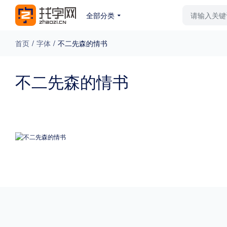
全部分类
最新字体
排行榜
教
首页
/
字体
/
不二先森的情书
专题
不二先森的情书
免费下载
收费下载
更多
外观
硬笔手写
更多
粗细
特粗
粗体