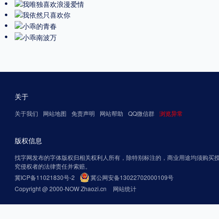
关于
关于我们
网站地图
免责声明
网站帮助
QQ微信群
浏览异常
版权信息
找字网发布的字体版权归相关权利人所有，除特别标注的，商业用途均须购买
究侵权者的法律责任并索赔。
冀ICP备11021830号-2
冀公网安备13022702000109号
Copyright @ 2000-NOW Zhaozi.cn
网站统计