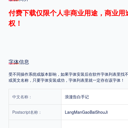
格式
付费下载仅限个人非商业用途，商业用
权！
.TTF
.OTF
地区
中国大陆
中国港澳台
更多
字体信息
受不同操作系统或版本影响，如果字体安装后在软件字体列表里找不到，首
或英文名称，只要字体安装成功，字体列表里就一定存在该字体！
POP字体下载
字库打包下载
海报素材下载
中文名称：
浪漫告白手记
字体新闻
字体文章
字体程序
字体人物
字体网站
Postscript名称：
LangManGaoBaiShouJi