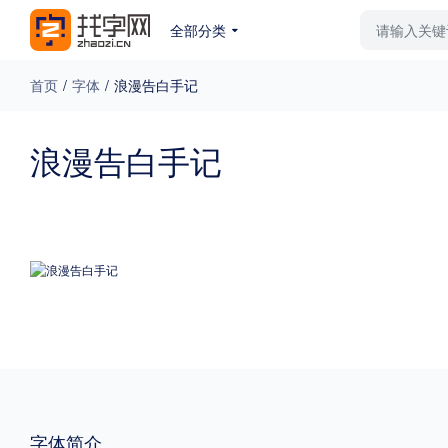
全部分类
最新字体
排行榜
教
首页
/
字体
/
浪漫告白手记
专题
浪漫告白手记
免费下载
收费下载
更多
外观
硬笔手写
更多
粗细
特粗
粗体
字体简介