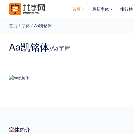
首页
最新字体
排行榜
首页
/
字体
/
Aa凯铭体
专题
Aa凯铭体
Aa字库
/
免费下载
收费下载
免费商用
无下载
名人名家字体
公文字体
图案字体
更多
风格
力量
圆润
优雅
豪放
奇特
字体简介