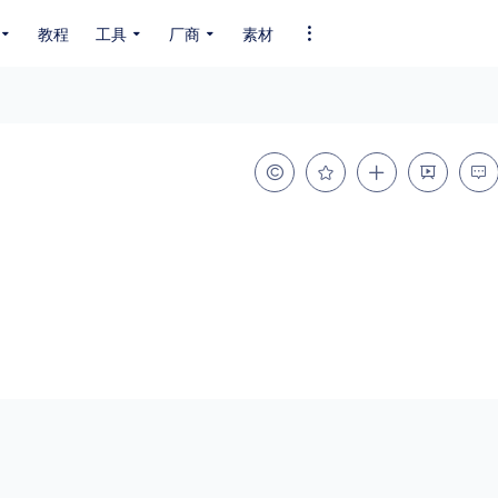
教程
工具
厂商
素材
全部字体
中文字体
英文字体
其它字体
编码
GB2312
GBK
GB18030
BIG5
SHIFT-JIS
EUC-JP
EUC-JP
UNICODE
粗细
特粗
粗体
细体
特细