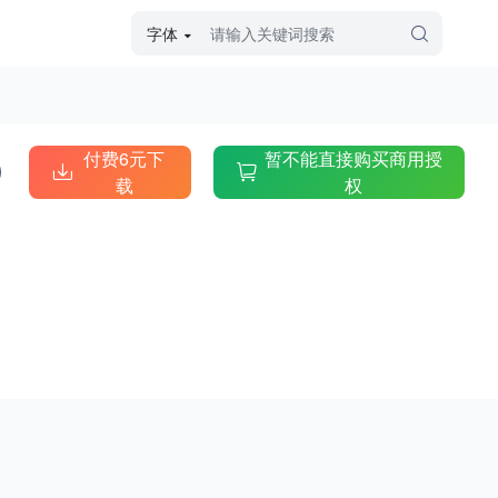
字体
字体高级筛选
外观
付费6元下
暂不能直接购买商用授
载
权
硬笔手写
毛笔飞白
粉笔勾绘
个性书体
美术手绘
儿童字体
涂鸦字体
哥特字体
印刷字体
更多
字型
手写手绘
创意设计
印刷字体