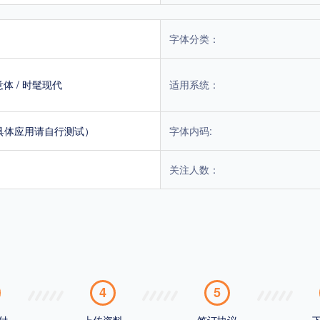
字体分类：
意体
/
时髦现代
适用系统：
具体应用请自行测试）
字体内码:
关注人数：
4
5
付
上传资料
签订协议