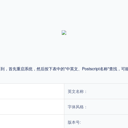
平台
适用电脑
适用手机
，商业用途也需购买商用授权！不能在线购买的请联系版权方，联系不到版权方不要商
首先重启系统，然后按下表中的"中英文、Postscript名称"查找
英文名称：
字体风格：
版本号: