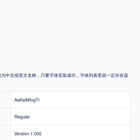
地区
中国大陆
中国港澳台
中国西藏
老挝
越南
泰国
缅甸
蒙古
日本
韩国
更多
用，有侵权风险！
，可能为中文或英文名称，只要字体安装成功，字体列表里就一定存在该
AaKaiMingTi
Regular
Version 1.000