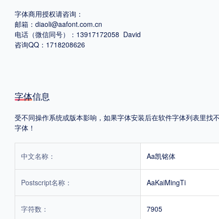
字体商用授权请咨询：
格式
邮箱：diaoli@aafont.com.cn
电话（微信同号）：13917172058 David
.TTF
.OTF
.TTC
咨询QQ：1718208626
字体信息
重要提示：本站提供的字体除标注“
免费商用
”的字体外，即使显示“
免费下载
”
受不同操作系统或版本影响，如果字体安装后在软件字体列表里找不到，
字体！
中文名称：
Aa凯铭体
Postscript名称：
AaKaiMingTi
字符数：
7905