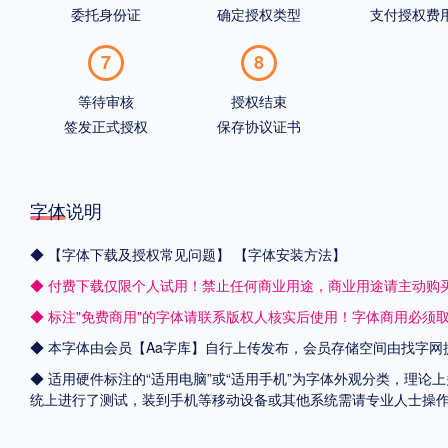
委托身份证
确定授权类型
支付授权费
7
8
等待审核
授权结束
签发正式授权
保存协议证书
字体说明
◆
【字体下载及授权常见问题】
【字体安装方法】
◆ 付费下载仅限个人试用！禁止任何商业用途，商业用途请主动购
◆ 标注"免费商用"的字体请联系版权人核实后使用！字体商用必须
◆ 本字体由会员【
Aa字库
】自行上传发布，会员存储空间由找字网
◆ 适用硬件标注的“适用电脑”或“适用手机”为字体外观分类，理论上
统上进行了测试，装到手机等移动设备或其他系统需请专业人士操