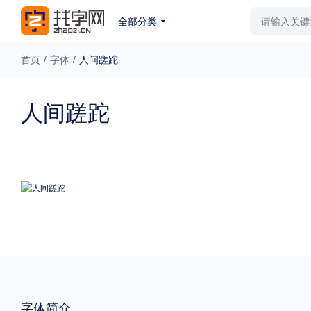
全部分类
最新字体
排行榜
教
首页
/
字体
/
人间蹉跎
专题
人间蹉跎
免费下载
收费下载
更多
外观
硬笔手写
更多
粗细
特粗
粗体
字体简介