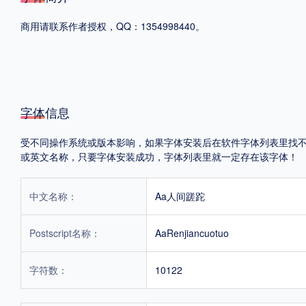
商用请联系作者授权，QQ：1354998440。
格式
.TTF
.OTF
地区
字体信息
中国大陆
中国港澳台
更多
受不同操作系统或版本影响，如果字体安装后在软件字体列表里找不到，首
或英文名称，只要字体安装成功，字体列表里就一定存在该字体！
POP字体下载
字库打包下载
海报素材下载
中文名称：
Aa人间蹉跎
Postscript名称：
AaRenjiancuotuo
字体新闻
字体文章
字体程序
字体人物
字体网站
字符数：
10122