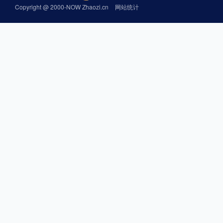
Copyright @ 2000-NOW Zhaozi.cn
网站统计