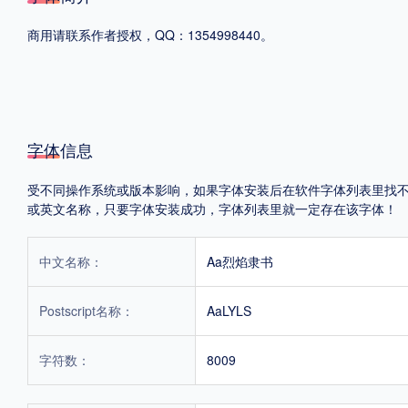
商用请联系作者授权，QQ：1354998440。
格式
.TTF
.OTF
地区
字体信息
中国大陆
中国港澳台
更多
受不同操作系统或版本影响，如果字体安装后在软件字体列表里找不到，首
或英文名称，只要字体安装成功，字体列表里就一定存在该字体！
POP字体下载
字库打包下载
海报素材下载
中文名称：
Aa烈焰隶书
Postscript名称：
AaLYLS
字体新闻
字体文章
字体程序
字体人物
字体网站
字符数：
8009