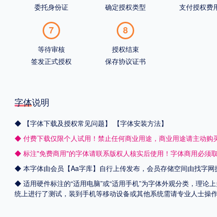
委托身份证
确定授权类型
支付授权费
7
8
等待审核
授权结束
签发正式授权
保存协议证书
字体说明
◆
【字体下载及授权常见问题】
【字体安装方法】
◆ 付费下载仅限个人试用！禁止任何商业用途，商业用途请主动购
◆ 标注"免费商用"的字体请联系版权人核实后使用！字体商用必须
◆ 本字体由会员【
Aa字库
】自行上传发布，会员存储空间由找字网
◆ 适用硬件标注的“适用电脑”或“适用手机”为字体外观分类，理论上
统上进行了测试，装到手机等移动设备或其他系统需请专业人士操