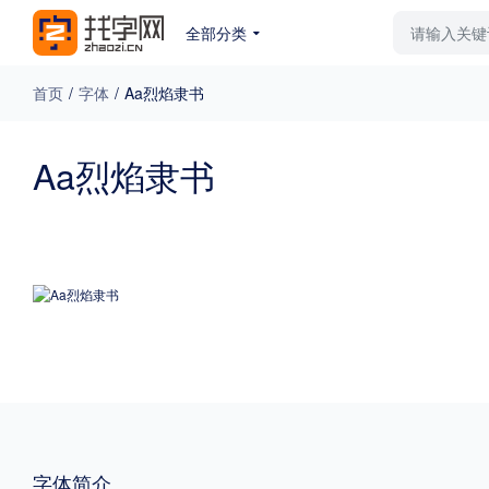
全部分类
最新字体
排行榜
教
首页
/
字体
/
Aa烈焰隶书
专题
Aa烈焰隶书
免费下载
收费下载
更多
外观
硬笔手写
更多
粗细
特粗
粗体
字体简介