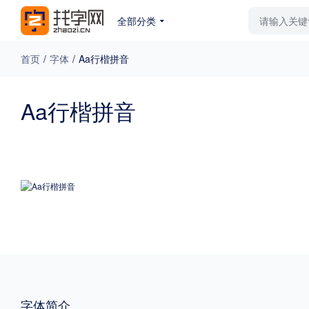
全部分类
最新字体
排行榜
教
首页
/
字体
/
Aa行楷拼音
专题
Aa行楷拼音
免费下载
收费下载
更多
外观
硬笔手写
更多
粗细
特粗
粗体
字体简介