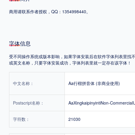
商用请联系作者授权，QQ：1354998440。
格式
.TTF
.OTF
字体信息
地区
受不同操作系统或版本影响，如果字体安装后在软件字体列表里找不到，首
中国大陆
中国港澳台
更多
或英文名称，只要字体安装成功，字体列表里就一定存在该字体！
中文名称：
Aa行楷拼音体 (非商业使用)
POP字体下载
字库打包下载
海报素材下载
Postscript名称：
AaXingkaipinyintiNon-Commercial
字体新闻
字体文章
字体程序
字体人物
字体网站
字符数：
21030