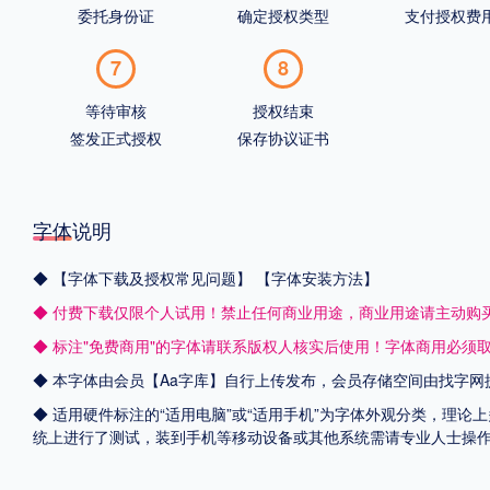
委托身份证
确定授权类型
支付授权费
7
8
等待审核
授权结束
签发正式授权
保存协议证书
字体说明
◆
【字体下载及授权常见问题】
【字体安装方法】
◆ 付费下载仅限个人试用！禁止任何商业用途，商业用途请主动购
◆ 标注"免费商用"的字体请联系版权人核实后使用！字体商用必须
◆ 本字体由会员【
Aa字库
】自行上传发布，会员存储空间由找字网
◆ 适用硬件标注的“适用电脑”或“适用手机”为字体外观分类，理论上
统上进行了测试，装到手机等移动设备或其他系统需请专业人士操