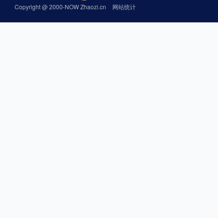
Copyright @ 2000-NOW Zhaozi.cn
网站统计