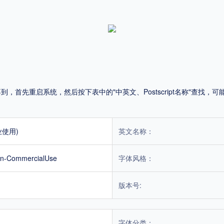
平台
适用电脑
适用手机
首先重启系统，然后按下表中的"中英文、Postscript名称"查找
，商业用途也需购买商用授权！不能在线购买的请联系版权方，联系不到版权方不要商
业使用)
英文名称：
n-CommercialUse
字体风格：
版本号:
字体分类：