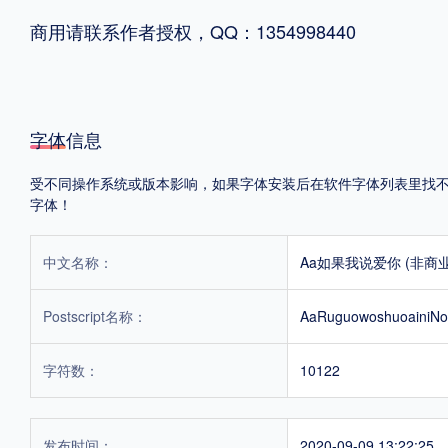
商用请联系作者授权，QQ：1354998440
格式
.TTF
.OTF
.TTC
字体信息
受不同操作系统或版本影响，如果字体安装后在软件字体列表里找不到，
字体！
重要提示：本站提供的字体除标注“
免费商用
”的字体外，即使显示“
免费下载
”
中文名称：
Aa如果我说爱你 (非商
Postscript名称：
AaRuguowoshuoainiNo
字符数：
10122
发布时间：
2020-09-09 13:22:25