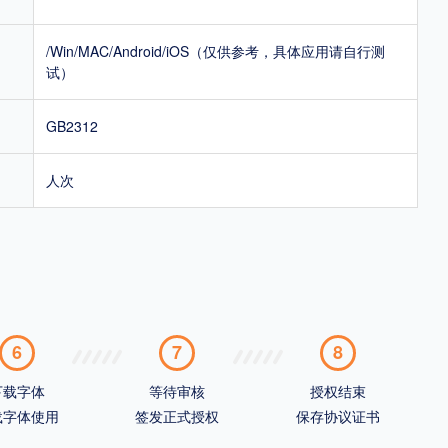
/Win/MAC/Android/iOS（仅供参考，具体应用请自行测
试）
GB2312
人次
6
7
8
下载字体
等待审核
授权结束
载字体使用
签发正式授权
保存协议证书