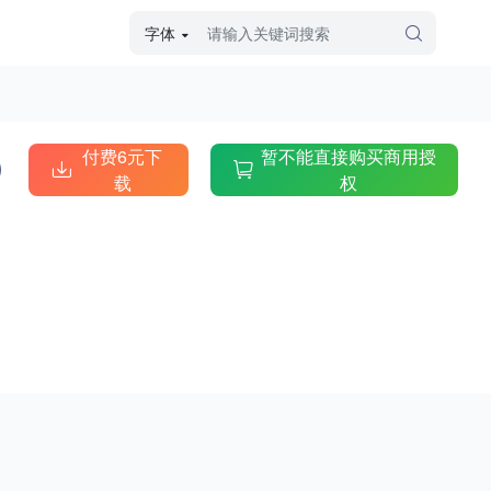
字体
字体高级筛选
外观
付费6元下
暂不能直接购买商用授
载
权
硬笔手写
毛笔飞白
粉笔勾绘
个性书体
美术手绘
儿童字体
涂鸦字体
哥特字体
印刷字体
更多
字型
手写手绘
创意设计
印刷字体