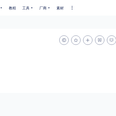
教程
工具
厂商
素材
全部字体
中文字体
英文字体
其它字体
编码
GB2312
GBK
GB18030
BIG5
SHIFT-JIS
EUC-JP
EUC-JP
UNICODE
粗细
特粗
粗体
细体
特细