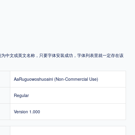
地区
中国大陆
中国港澳台
中国西藏
老挝
越南
泰国
缅甸
蒙古
日本
韩国
更多
，可能为中文或英文名称，只要字体安装成功，字体列表里就一定存在该
用，有侵权风险！
AaRuguowoshuoaini (Non-Commercial Use)
Regular
Version 1.000