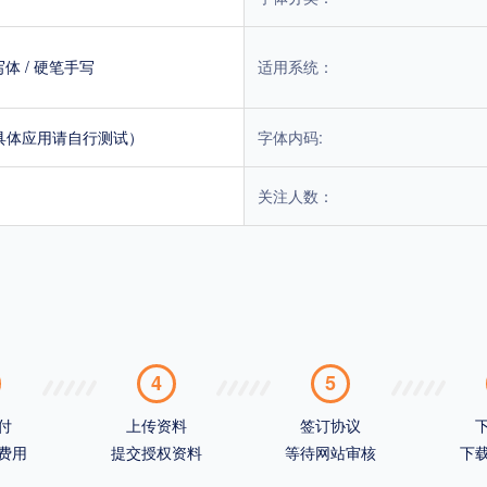
写体
/
硬笔手写
适用系统：
具体应用请自行测试）
字体内码:
关注人数：
4
5
付
上传资料
签订协议
费用
提交授权资料
等待网站审核
下