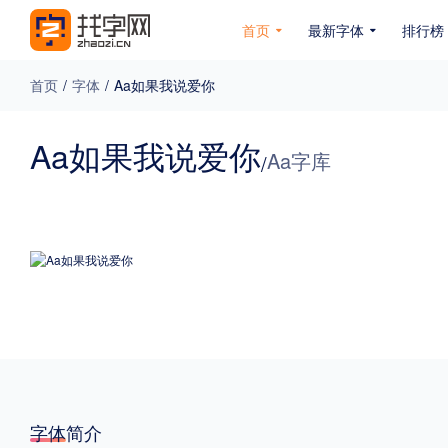
首页
最新字体
排行榜
首页
/
字体
/
Aa如果我说爱你
专题
Aa如果我说爱你
Aa字库
/
免费下载
收费下载
免费商用
无下载
名人名家字体
公文字体
图案字体
更多
风格
力量
圆润
优雅
豪放
奇特
字体简介