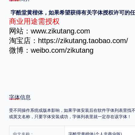
字酷堂黄楷体，
如果希望获得有关字体授权许可的
格式
商业用途需授权
.TTF
.OTF
网站：www.zikutang.com
淘宝店：https://zikutang.taobao.com/
地区
微博：weibo.com/zikutang
中国大陆
中国港澳台
更多
POP字体下载
字库打包下载
海报素材下载
字体信息
受不同操作系统或版本影响，如果字体安装后在软件字体列表里找不到，首
字体新闻
字体文章
字体程序
字体人物
字体网站
或英文名称，只要字体安装成功，字体列表里就一定存在该字体！
中文名称：
字酷堂黄楷体(个人非商业版)