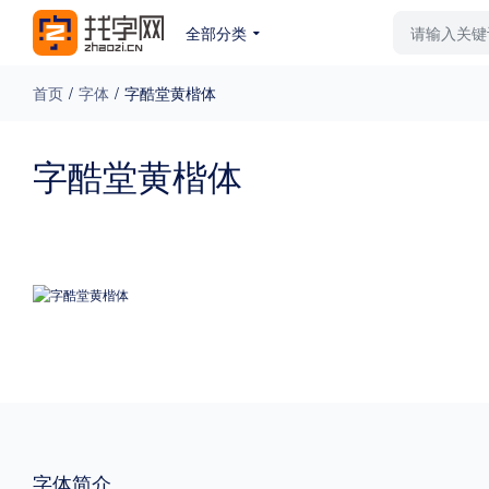
全部分类
最新字体
排行榜
教
首页
/
字体
/
字酷堂黄楷体
专题
字酷堂黄楷体
免费下载
收费下载
更多
外观
硬笔手写
更多
粗细
特粗
粗体
字体简介