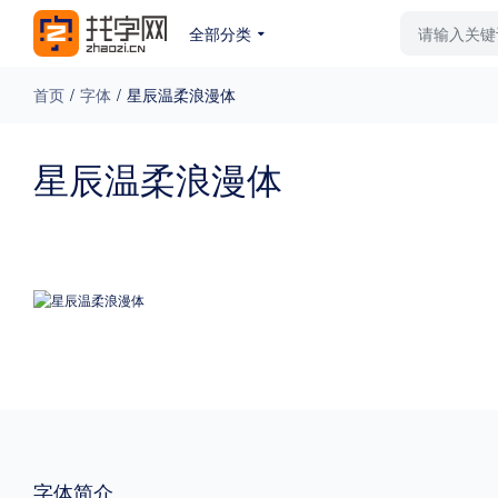
全部分类
最新字体
排行榜
教
首页
/
字体
/
星辰温柔浪漫体
专题
星辰温柔浪漫体
免费下载
收费下载
更多
外观
硬笔手写
更多
粗细
特粗
粗体
字体简介