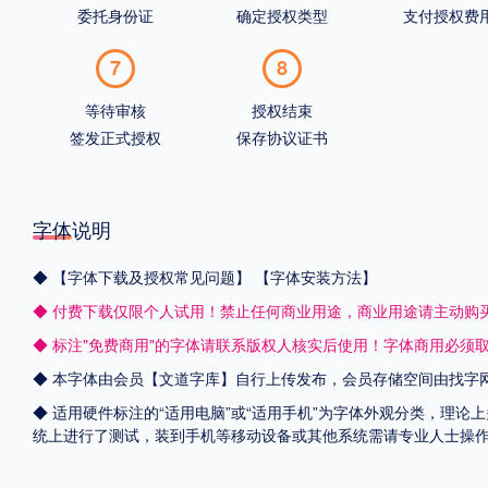
委托身份证
确定授权类型
支付授权费
7
8
等待审核
授权结束
签发正式授权
保存协议证书
字体说明
◆
【字体下载及授权常见问题】
【字体安装方法】
◆ 付费下载仅限个人试用！禁止任何商业用途，商业用途请主动购
◆ 标注"免费商用"的字体请联系版权人核实后使用！字体商用必须
◆ 本字体由会员【
文道字库
】自行上传发布，会员存储空间由找字
◆ 适用硬件标注的“适用电脑”或“适用手机”为字体外观分类，理论上
统上进行了测试，装到手机等移动设备或其他系统需请专业人士操