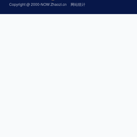
Copyright @ 2000-NOW Zhaozi.cn
网站统计