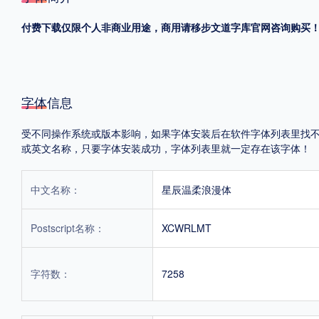
付费下载仅限个人非商业用途，商用请移步文道字库官网咨询购买
格式
.TTF
.OTF
字体信息
地区
受不同操作系统或版本影响，如果字体安装后在软件字体列表里找不到，首
中国大陆
中国港澳台
更多
或英文名称，只要字体安装成功，字体列表里就一定存在该字体！
中文名称：
星辰温柔浪漫体
POP字体下载
字库打包下载
海报素材下载
Postscript名称：
XCWRLMT
字体新闻
字体文章
字体程序
字体人物
字体网站
字符数：
7258