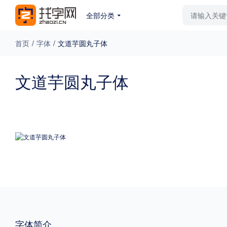
全部分类
最新字体
排行榜
教
首页
/
字体
/
文道芋圆丸子体
专题
文道芋圆丸子体
免费下载
收费下载
更多
外观
硬笔手写
更多
粗细
特粗
粗体
字体简介