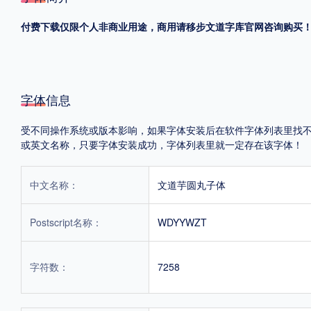
付费下载仅限个人非商业用途，商用请移步文道字库官网咨询购买
格式
.TTF
.OTF
字体信息
地区
受不同操作系统或版本影响，如果字体安装后在软件字体列表里找不到，首
中国大陆
中国港澳台
更多
或英文名称，只要字体安装成功，字体列表里就一定存在该字体！
中文名称：
文道芋圆丸子体
POP字体下载
字库打包下载
海报素材下载
Postscript名称：
WDYYWZT
字体新闻
字体文章
字体程序
字体人物
字体网站
字符数：
7258