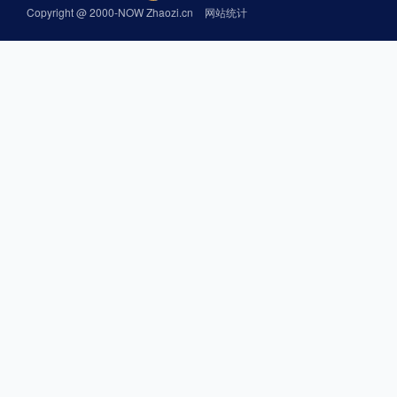
Copyright @ 2000-NOW Zhaozi.cn
网站统计