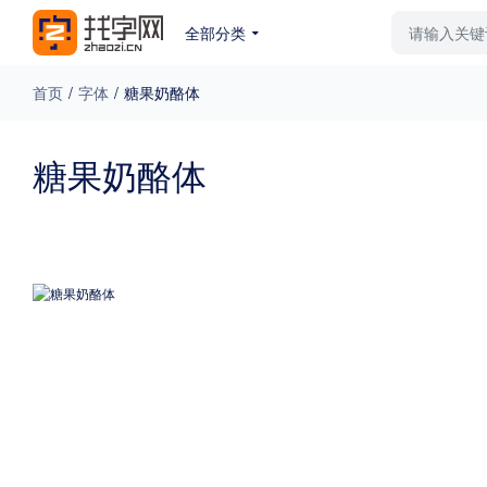
全部分类
最新字体
排行榜
教
首页
/
字体
/
糖果奶酪体
专题
糖果奶酪体
免费下载
收费下载
更多
外观
硬笔手写
更多
粗细
特粗
粗体