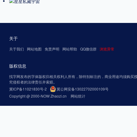
关于
关于我们
网站地图
免责声明
网站帮助
QQ微信群
浏览异常
版权信息
找字网发布的字体版权归相关权利人所有，除特别标注的，商业用途均须购买
究侵权者的法律责任并索赔。
冀ICP备11021830号-2
冀公网安备13022702000109号
Copyright @ 2000-NOW Zhaozi.cn
网站统计