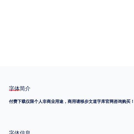
格式
.TTF
.OTF
地区
中国大陆
中国港澳台
更多
POP字体下载
字库打包下载
海报素材下载
字体简介
付费下载仅限个人非商业用途，商用请移步文道字库官网咨询购买
字体新闻
字体文章
字体程序
字体人物
字体网站
字体信息