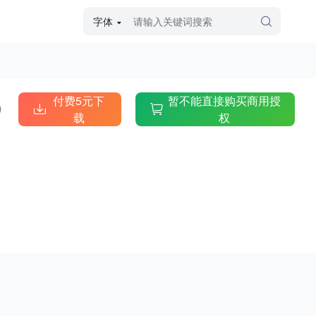
字体
字体高级筛选
外观
付费5元下
暂不能直接购买商用授
载
权
硬笔手写
毛笔飞白
粉笔勾绘
个性书体
美术手绘
儿童字体
涂鸦字体
哥特字体
印刷字体
更多
字型
手写手绘
创意设计
印刷字体