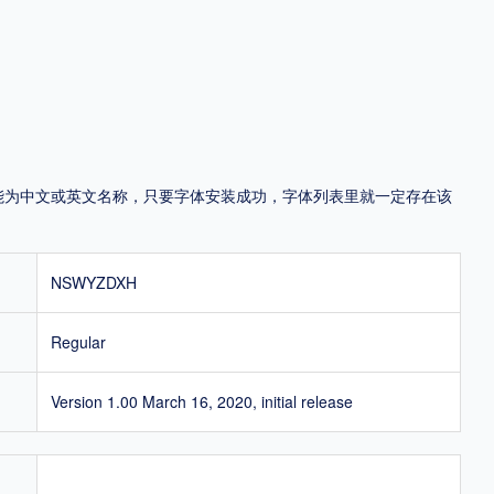
地区
中国大陆
中国港澳台
中国西藏
老挝
越南
泰国
缅甸
蒙古
日本
韩国
更多
，可能为中文或英文名称，只要字体安装成功，字体列表里就一定存在该
用，有侵权风险！
NSWYZDXH
Regular
Version 1.00 March 16, 2020, initial release