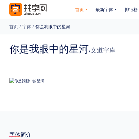
首页
最新字体
排行榜
首页
/
字体
/
你是我眼中的星河
专题
你是我眼中的星河
文道字库
/
免费下载
收费下载
免费商用
无下载
名人名家字体
公文字体
图案字体
更多
风格
力量
圆润
优雅
豪放
奇特
字体简介