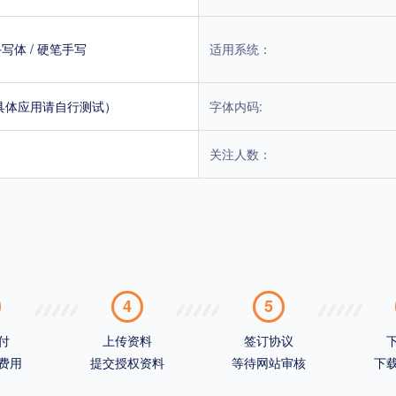
手写体
/
硬笔手写
适用系统：
具体应用请自行测试）
字体内码:
关注人数：
4
5
付
上传资料
签订协议
费用
提交授权资料
等待网站审核
下