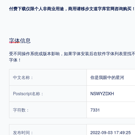
付费下载仅限个人非商业用途，商用请移步文道字库官网咨询购买
格式
.TTF
.OTF
.TTC
字体信息
受不同操作系统或版本影响，如果字体安装后在软件字体列表里找不到，
字体！
重要提示：本站提供的字体除标注“
免费商用
”的字体外，即使显示“
免费下载
”
中文名称：
你是我眼中的星河
Postscript名称：
NSWYZDXH
字符数：
7331
发布时间：
2022-09-03 17:49:25