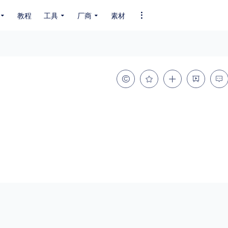
教程
工具
厂商
素材
全部字体
中文字体
英文字体
其它字体
编码
GB2312
GBK
GB18030
BIG5
SHIFT-JIS
EUC-JP
EUC-JP
UNICODE
粗细
特粗
粗体
细体
特细