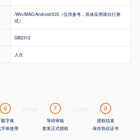
/Win/MAC/Android/iOS（仅供参考，具体应用请自行测
试）
GB2312
人次
6
7
8
下载字体
等待审核
授权结束
载字体使用
签发正式授权
保存协议证书