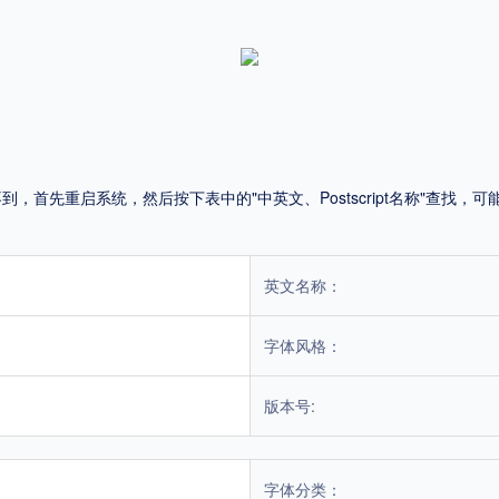
！
平台
适用电脑
适用手机
首先重启系统，然后按下表中的"中英文、Postscript名称"查找
，商业用途也需购买商用授权！不能在线购买的请联系版权方，联系不到版权方不要商
英文名称：
字体风格：
版本号:
字体分类：