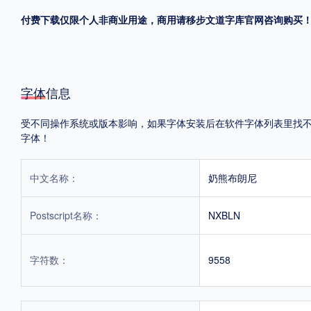
付费下载仅限个人非商业用途，商用请移步文道字库官网咨询购买
格式
.TTF
.OTF
.TTC
字体信息
受不同操作系统或版本影响，如果字体安装后在软件字体列表里找不到，
字体！
重要提示：本站提供的字体除标注“
免费商用
”的字体外，即使显示“
免费下载
”
中文名称：
奶熊布朗尼
Postscript名称：
NXBLN
字符数：
9558