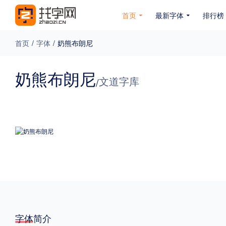
首页
最新字体
排行榜
首页
/
字体
/
奶熊布朗尼
专题
奶熊布朗尼
文道字库
/
免费下载
收费下载
免费商用
无下载
名人名家字体
公文字体
图案字体
更多
风格
力量
圆润
优雅
豪放
奇特
字体简介