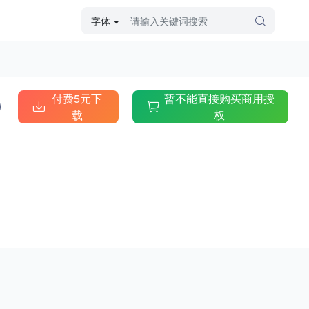
字体
字体高级筛选
外观
付费5元下
暂不能直接购买商用授
载
权
硬笔手写
毛笔飞白
粉笔勾绘
个性书体
美术手绘
儿童字体
涂鸦字体
哥特字体
印刷字体
更多
字型
手写手绘
创意设计
印刷字体