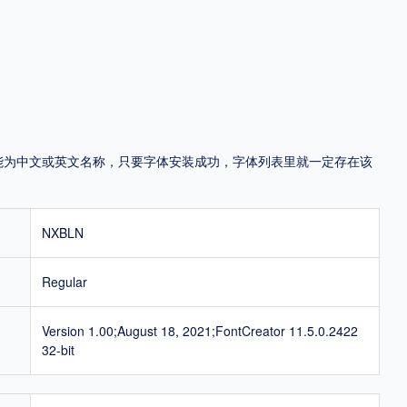
地区
中国大陆
中国港澳台
中国西藏
老挝
越南
泰国
缅甸
蒙古
日本
韩国
更多
，可能为中文或英文名称，只要字体安装成功，字体列表里就一定存在该
用，有侵权风险！
NXBLN
Regular
Version 1.00;August 18, 2021;FontCreator 11.5.0.2422
32-bit