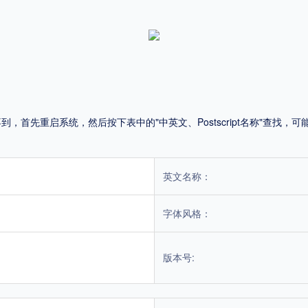
！
平台
适用电脑
适用手机
首先重启系统，然后按下表中的"中英文、Postscript名称"查找
，商业用途也需购买商用授权！不能在线购买的请联系版权方，联系不到版权方不要商
英文名称：
字体风格：
版本号: