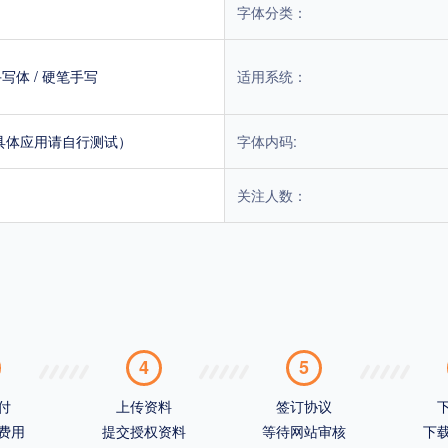
字体分类：
手写体
/
硬笔手写
适用系统：
具体应用请自行测试）
字体内码:
关注人数：
4
5
付
上传资料
签订协议
费用
提交授权资料
等待网站审核
下