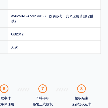
/Win/MAC/Android/iOS（仅供参考，具体应用请自行测
试）
GB2312
人次
6
7
8
下载字体
等待审核
授权结束
载字体使用
签发正式授权
保存协议证书