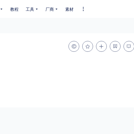
教程
工具
厂商
素材
全部字体
中文字体
英文字体
其它字体
编码
GB2312
GBK
GB18030
BIG5
SHIFT-JIS
EUC-JP
EUC-JP
UNICODE
粗细
特粗
粗体
细体
特细