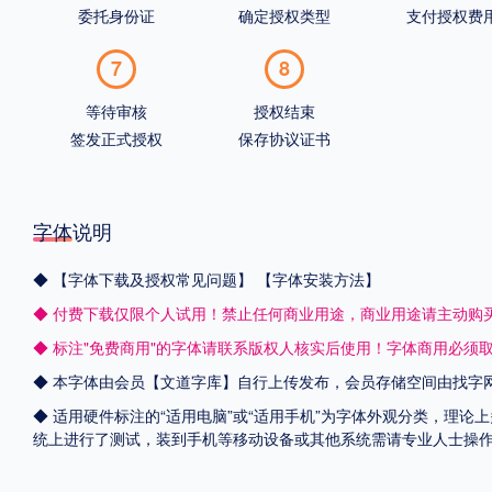
委托身份证
确定授权类型
支付授权费
7
8
等待审核
授权结束
签发正式授权
保存协议证书
字体说明
◆
【字体下载及授权常见问题】
【字体安装方法】
◆ 付费下载仅限个人试用！禁止任何商业用途，商业用途请主动购
◆ 标注"免费商用"的字体请联系版权人核实后使用！字体商用必须
◆ 本字体由会员【
文道字库
】自行上传发布，会员存储空间由找字
◆ 适用硬件标注的“适用电脑”或“适用手机”为字体外观分类，理论上
统上进行了测试，装到手机等移动设备或其他系统需请专业人士操