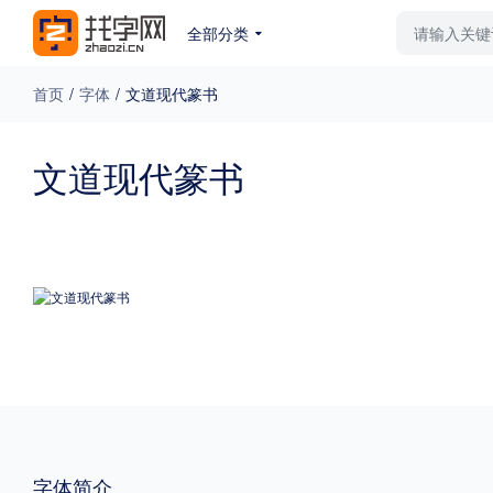
全部分类
最新字体
排行榜
教
首页
/
字体
/
文道现代篆书
专题
文道现代篆书
免费下载
收费下载
更多
外观
硬笔手写
更多
粗细
特粗
粗体
字体简介