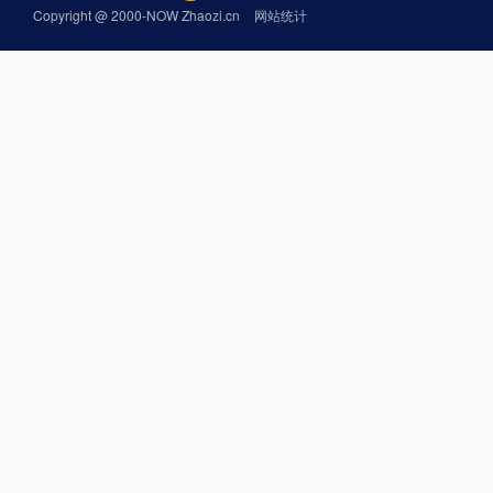
Copyright @ 2000-NOW Zhaozi.cn
网站统计