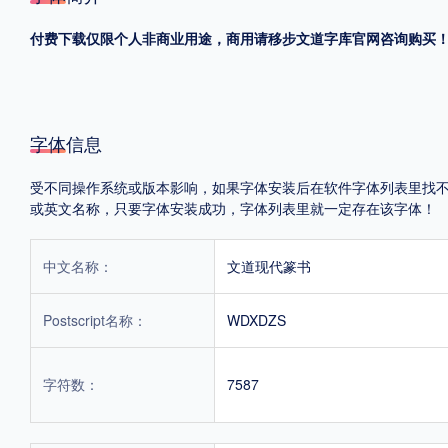
付费下载仅限个人非商业用途，商用请移步文道字库官网咨询购买
格式
.TTF
.OTF
字体信息
地区
受不同操作系统或版本影响，如果字体安装后在软件字体列表里找不到，首
中国大陆
中国港澳台
更多
或英文名称，只要字体安装成功，字体列表里就一定存在该字体！
中文名称：
文道现代篆书
POP字体下载
字库打包下载
海报素材下载
Postscript名称：
WDXDZS
字体新闻
字体文章
字体程序
字体人物
字体网站
字符数：
7587