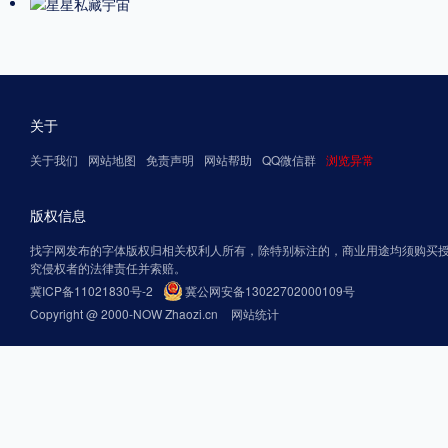
关于
关于我们
网站地图
免责声明
网站帮助
QQ微信群
浏览异常
版权信息
找字网发布的字体版权归相关权利人所有，除特别标注的，商业用途均须购买
究侵权者的法律责任并索赔。
冀ICP备11021830号-2
冀公网安备13022702000109号
Copyright @ 2000-NOW Zhaozi.cn
网站统计