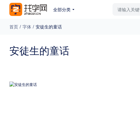
全部分类
最新字体
排行榜
教
首页
/
字体
/
安徒生的童话
专题
安徒生的童话
免费下载
收费下载
更多
外观
硬笔手写
更多
粗细
特粗
粗体