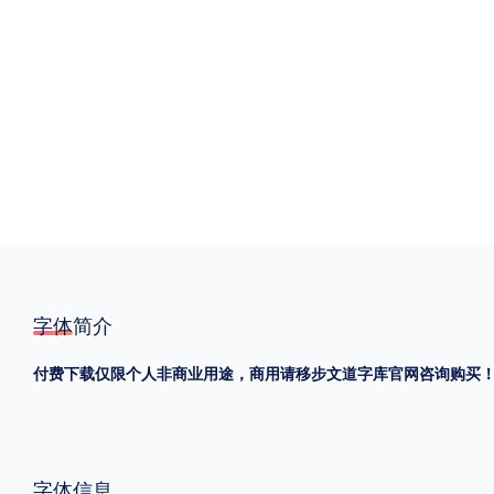
格式
.TTF
.OTF
地区
中国大陆
中国港澳台
更多
POP字体下载
字库打包下载
海报素材下载
字体简介
付费下载仅限个人非商业用途，商用请移步文道字库官网咨询购买
字体新闻
字体文章
字体程序
字体人物
字体网站
字体信息