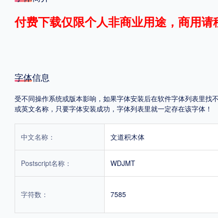
格式
付费下载仅限个人非商业用途，商用请
.TTF
.OTF
字体信息
地区
受不同操作系统或版本影响，如果字体安装后在软件字体列表里找不到，首
中国大陆
中国港澳台
更多
或英文名称，只要字体安装成功，字体列表里就一定存在该字体！
中文名称：
文道积木体
POP字体下载
字库打包下载
海报素材下载
Postscript名称：
WDJMT
字体新闻
字体文章
字体程序
字体人物
字体网站
字符数：
7585