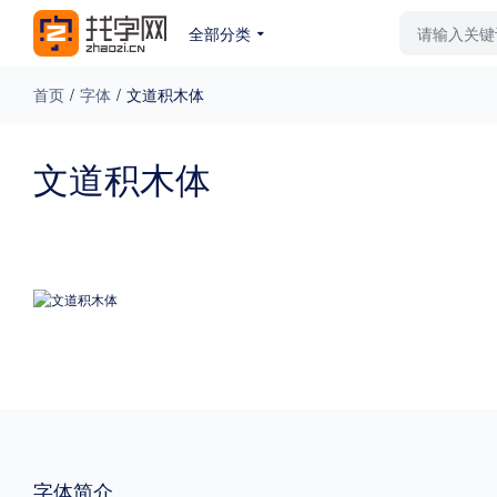
全部分类
最新字体
排行榜
教
首页
/
字体
/
文道积木体
专题
文道积木体
免费下载
收费下载
更多
外观
硬笔手写
更多
粗细
特粗
粗体
字体简介