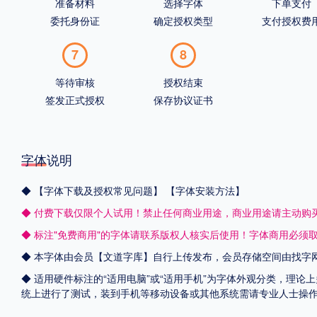
准备材料
选择字体
下单支付
委托身份证
确定授权类型
支付授权费
7
8
等待审核
授权结束
签发正式授权
保存协议证书
字体说明
◆
【字体下载及授权常见问题】
【字体安装方法】
◆ 付费下载仅限个人试用！禁止任何商业用途，商业用途请主动购
◆ 标注"免费商用"的字体请联系版权人核实后使用！字体商用必须
◆ 本字体由会员【
文道字库
】自行上传发布，会员存储空间由找字
◆ 适用硬件标注的“适用电脑”或“适用手机”为字体外观分类，理论上
统上进行了测试，装到手机等移动设备或其他系统需请专业人士操