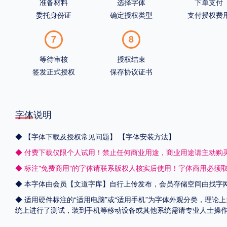
准备材料
选择字体
下单支付
委托身份证
确定授权类型
支付授权费
7
8
等待审核
授权结束
签发正式授权
保存协议证书
字体说明
◆
【字体下载及授权常见问题】
【字体安装方法】
◆ 付费下载仅限个人试用！禁止任何商业用途，商业用途请主动购
◆ 标注"免费商用"的字体请联系版权人核实后使用！字体商用必须
◆ 本字体由会员【
文道字库
】自行上传发布，会员存储空间由找字
◆ 适用硬件标注的“适用电脑”或“适用手机”为字体外观分类，理论上
统上进行了测试，装到手机等移动设备或其他系统需请专业人士操