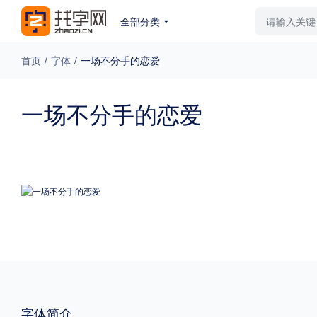
全部分类
最新字体
排行榜
教
首页
/
字体
/
一场不分手的恋爱
专题
一场不分手的恋爱
免费下载
收费下载
更多
外观
硬笔手写
更多
粗细
特粗
粗体
字体简介