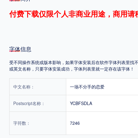
格式
付费下载仅限个人非商业用途，商用请
.TTF
.OTF
字体信息
地区
受不同操作系统或版本影响，如果字体安装后在软件字体列表里找不到，首
中国大陆
中国港澳台
更多
或英文名称，只要字体安装成功，字体列表里就一定存在该字体！
中文名称：
一场不分手的恋爱
POP字体下载
字库打包下载
海报素材下载
Postscript名称：
YCBFSDLA
字体新闻
字体文章
字体程序
字体人物
字体网站
字符数：
7246