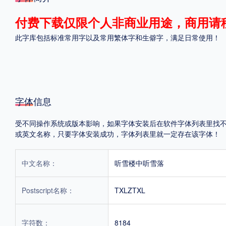
格式
付费下载仅限个人非商业用途，商用请
此字库包括标准常用字以及常用繁体字和生僻字，满足日常使用！
.TTF
.OTF
地区
字体信息
中国大陆
中国港澳台
更多
受不同操作系统或版本影响，如果字体安装后在软件字体列表里找不到，首
或英文名称，只要字体安装成功，字体列表里就一定存在该字体！
POP字体下载
字库打包下载
海报素材下载
中文名称：
听雪楼中听雪落
字体新闻
字体文章
字体程序
字体人物
字体网站
Postscript名称：
TXLZTXL
字符数：
8184