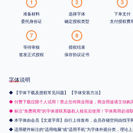
1
2
3
准备材料
选择字体
下单支付
委托身份证
确定授权类型
支付授权费
7
8
等待审核
授权结束
签发正式授权
保存协议证书
字体说明
◆
【字体下载及授权常见问题】
【字体安装方法】
◆ 付费下载仅限个人试用！禁止任何商业用途，商业用途请主动购
◆ 标注"免费商用"的字体请联系版权人核实后使用！字体商用必须
◆ 本字体由会员【
文道字库
】自行上传发布，会员存储空间由找字
◆ 适用硬件标注的“适用电脑”或“适用手机”为字体外观分类，理论上