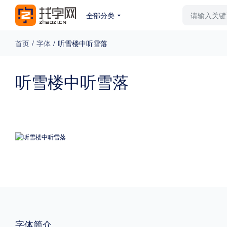
全部分类
最新字体
排行榜
教
首页
/
字体
/
听雪楼中听雪落
专题
听雪楼中听雪落
免费下载
收费下载
更多
外观
硬笔手写
更多
粗细
特粗
粗体
字体简介