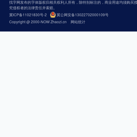
找字网发布的字体版权归相关权利人所有，除特别标注的，商业用途均须购买
究侵权者的法律责任并索赔。
冀ICP备11021830号-2
冀公网安备13022702000109号
Copyright @ 2000-NOW Zhaozi.cn
网站统计