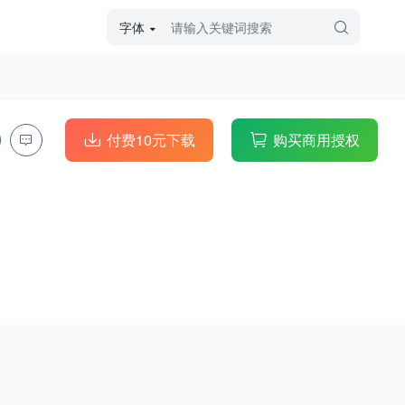
字体
字体高级筛选
外观
付费10元下载
购买商用授权
硬笔手写
毛笔飞白
粉笔勾绘
个性书体
美术手绘
儿童字体
涂鸦字体
哥特字体
印刷字体
更多
字型
手写手绘
创意设计
印刷字体