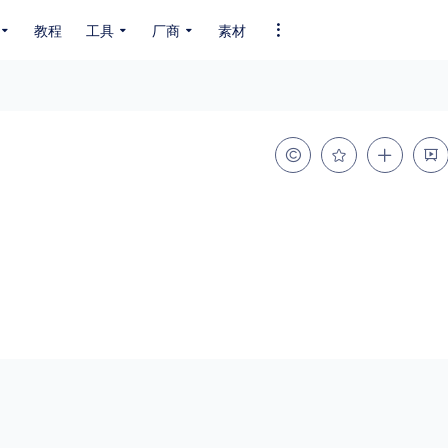
教程
工具
厂商
素材
全部字体
中文字体
英文字体
其它字体
编码
GB2312
GBK
GB18030
BIG5
SHIFT-JIS
EUC-JP
EUC-JP
UNICODE
粗细
特粗
粗体
细体
特细