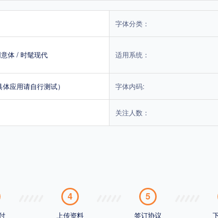
字体分类：
创意体
/
时髦现代
适用系统：
具体应用请自行测试）
字体内码:
关注人数：
4
5
付
上传资料
签订协议