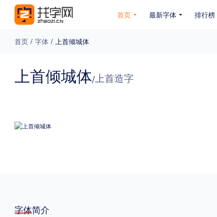
首页
最新字体
排行榜
首页
/
字体
/
上首倾城体
专题
上首倾城体
上首造字
/
免费下载
收费下载
免费商用
无下载
名人名家字体
公文字体
图案字体
更多
风格
力量
圆润
优雅
豪放
奇特
字体简介