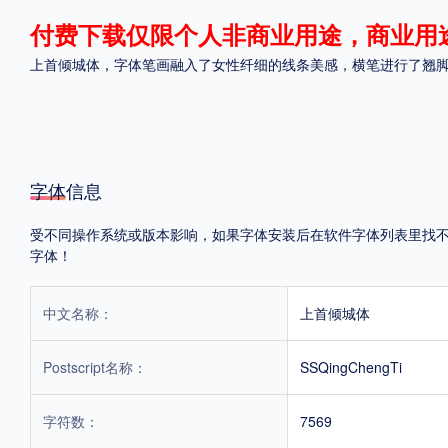
付费下载仅限个人非商业用途，商业用
格式
上首倾城体，字体笔画融入了女性纤细的线条美感，横笔进行了翘
.TTF
.OTF
.TTC
字体信息
重要提示：本站提供的字体除标注“
免费商用
”的字体外，即使显示“
免费下载
”
受不同操作系统或版本影响，如果字体安装后在软件字体列表里找不到，
字体！
中文名称：
上首倾城体
Postscript名称：
SSQingChengTi
字符数：
7569