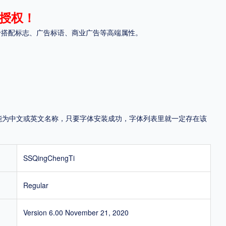
授权！
地区
于搭配标志、广告标语、商业广告等高端属性。
中国大陆
中国港澳台
中国西藏
老挝
越南
泰国
缅甸
蒙古
日本
韩国
更多
用，有侵权风险！
，可能为中文或英文名称，只要字体安装成功，字体列表里就一定存在该
SSQingChengTi
Regular
Version 6.00 November 21, 2020