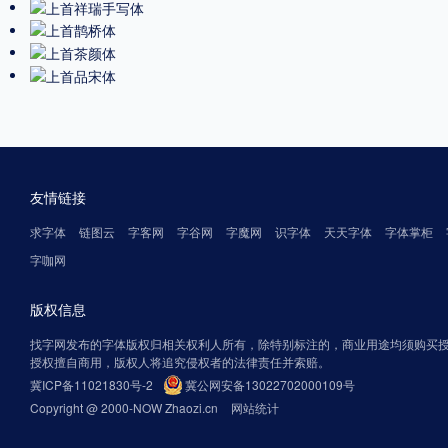
友情链接
求字体
链图云
字客网
字谷网
字魔网
识字体
天天字体
字体掌柜
字咖网
版权信息
找字网发布的字体版权归相关权利人所有，除特别标注的，商业用途均须购买
授权擅自商用，版权人将追究侵权者的法律责任并索赔。
冀ICP备11021830号-2
冀公网安备13022702000109号
Copyright @ 2000-NOW Zhaozi.cn
网站统计