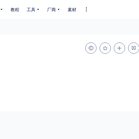
教程
工具
厂商
素材
全部字体
中文字体
英文字体
其它字体
编码
GB2312
GBK
GB18030
BIG5
SHIFT-JIS
EUC-JP
EUC-JP
UNICODE
粗细
特粗
粗体
细体
特细