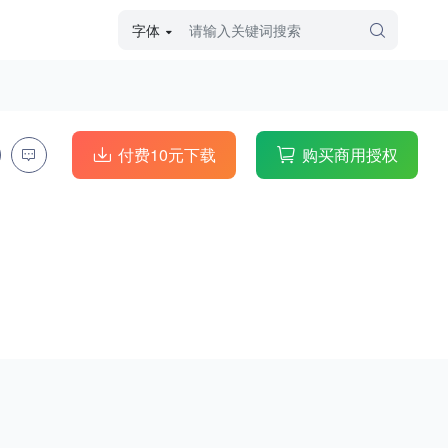
字体
字体高级筛选
外观
付费10元下载
购买商用授权
硬笔手写
毛笔飞白
粉笔勾绘
个性书体
美术手绘
儿童字体
涂鸦字体
哥特字体
印刷字体
更多
字型
手写手绘
创意设计
印刷字体