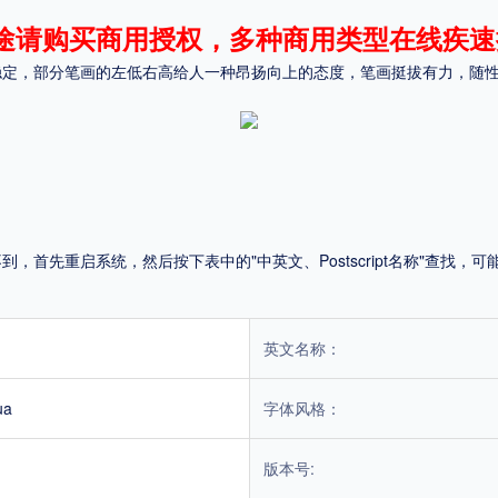
途请购买商用授权，多种商用类型在线疾速
平台
稳定，部分笔画的左低右高给人一种昂扬向上的态度，笔画挺拔有力，随
适用电脑
适用手机
，商业用途也需购买商用授权！不能在线购买的请联系版权方，联系不到版权方不要商
首先重启系统，然后按下表中的"中英文、Postscript名称"查找
英文名称：
ua
字体风格：
版本号: