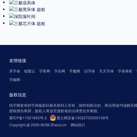
友情链接
求字体
链图云
字客网
字谷网
字魔网
识字体
天天字体
字体掌柜
字咖网
版权信息
找字网发布的字体版权归相关权利人所有，除特别标注的，商业用途均须购买
授权擅自商用，版权人将追究侵权者的法律责任并索赔。
冀ICP备11021830号-2
冀公网安备13022702000109号
Copyright @ 2000-NOW Zhaozi.cn
网站统计