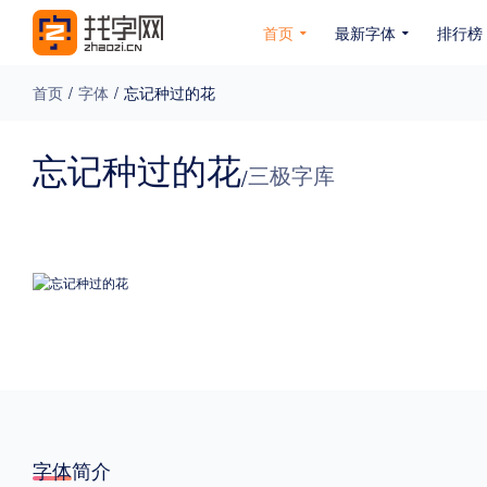
首页
最新字体
排行榜
首页
/
字体
/
忘记种过的花
专题
忘记种过的花
三极字库
/
免费下载
收费下载
免费商用
无下载
名人名家字体
公文字体
图案字体
更多
风格
力量
圆润
优雅
豪放
奇特
字体简介