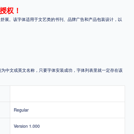
授权！
地区
性舒展。该字体适用于文艺类的书刊、品牌广告和产品包装设计，以
中国大陆
中国港澳台
中国西藏
老挝
越南
泰国
缅甸
蒙古
日本
韩国
更多
用，有侵权风险！
，可能为中文或英文名称，只要字体安装成功，字体列表里就一定存在该
Regular
Version 1.000