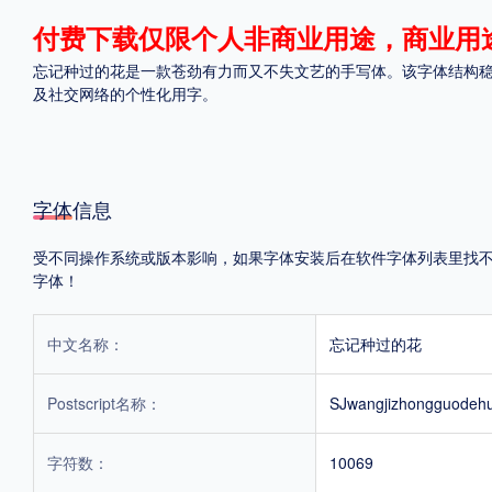
付费下载仅限个人非商业用途，商业用
格式
忘记种过的花是一款苍劲有力而又不失文艺的手写体。该字体结构
.TTF
.OTF
.TTC
及社交网络的个性化用字。
字体信息
重要提示：本站提供的字体除标注“
免费商用
”的字体外，即使显示“
免费下载
”
受不同操作系统或版本影响，如果字体安装后在软件字体列表里找不到，
字体！
中文名称：
忘记种过的花
Postscript名称：
SJwangjizhongguodeh
字符数：
10069