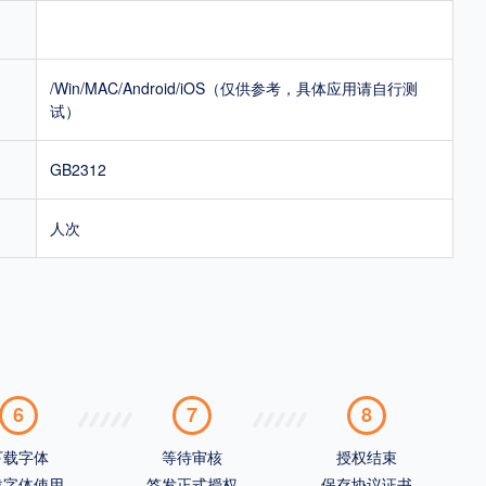
/Win/MAC/Android/iOS（仅供参考，具体应用请自行测
试）
GB2312
人次
6
7
8
下载字体
等待审核
授权结束
载字体使用
签发正式授权
保存协议证书