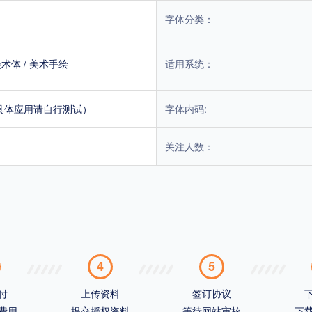
字体分类：
美术体
/
美术手绘
适用系统：
具体应用请自行测试）
字体内码:
关注人数：
4
5
付
上传资料
签订协议
费用
提交授权资料
等待网站审核
下