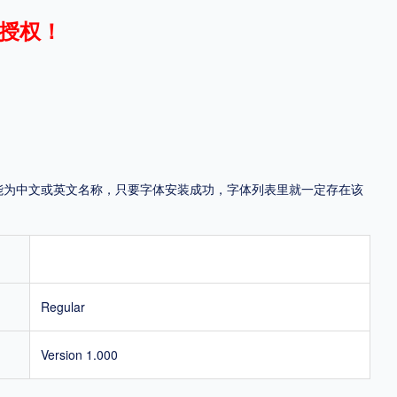
授权！
地区
中国大陆
中国港澳台
中国西藏
老挝
越南
泰国
缅甸
蒙古
日本
韩国
更多
，可能为中文或英文名称，只要字体安装成功，字体列表里就一定存在该
用，有侵权风险！
Regular
Version 1.000