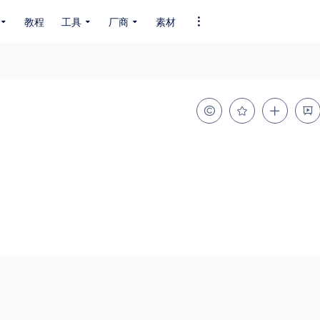
教程
工具
厂商
素材
全部字体
中文字体
英文字体
其它字体
编码
GB2312
GBK
GB18030
BIG5
SHIFT-JIS
EUC-JP
EUC-JP
UNICODE
粗细
特粗
粗体
细体
特细