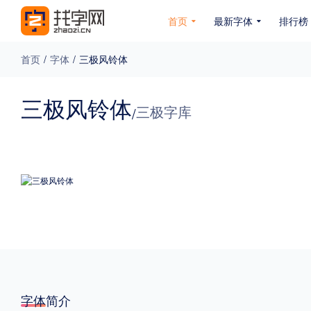
首页
最新字体
排行榜
首页
/
字体
/
三极风铃体
专题
三极风铃体
三极字库
/
免费下载
收费下载
免费商用
无下载
名人名家字体
公文字体
图案字体
更多
风格
力量
圆润
优雅
豪放
奇特
字体简介