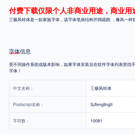
付费下载仅限个人非商业用途，商业用
格式
三极风铃体是一款家族字体，该字体笔画结构开阔疏朗 ，像风一样舒
.TTF
.OTF
.TTC
字体信息
受不同操作系统或版本影响，如果字体安装后在软件字体列表里找不到，
重要提示：本站提供的字体除标注“
免费商用
”的字体外，即使显示“
免费下载
”
字体！
中文名称：
三极风铃体
Postscript名称：
SJfenglingti
字符数：
10081