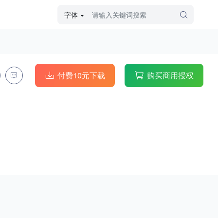
字体
字体高级筛选
外观
付费10元下载
购买商用授权
硬笔手写
毛笔飞白
粉笔勾绘
个性书体
美术手绘
儿童字体
涂鸦字体
哥特字体
印刷字体
更多
字型
手写手绘
创意设计
印刷字体