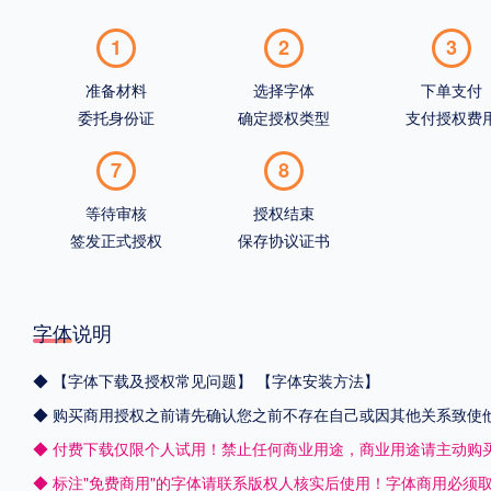
1
2
3
准备材料
选择字体
下单支付
委托身份证
确定授权类型
支付授权费
7
8
等待审核
授权结束
签发正式授权
保存协议证书
字体说明
◆
【字体下载及授权常见问题】
【字体安装方法】
◆ 购买商用授权之前请先确认您之前不存在自己或因其他关系致使
◆ 付费下载仅限个人试用！禁止任何商业用途，商业用途请主动购
◆ 标注"免费商用"的字体请联系版权人核实后使用！字体商用必须