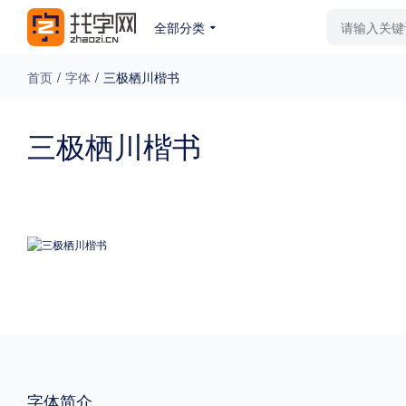
全部分类
最新字体
排行榜
教
首页
/
字体
/
三极栖川楷书
专题
三极栖川楷书
免费下载
收费下载
更多
外观
硬笔手写
更多
粗细
特粗
粗体
字体简介