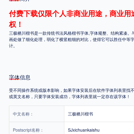
格式
付费下载仅限个人非商业用途，商业用
权！
.TTF
.OTF
三极栖川楷书是一款传统书法风格楷书字体,字体规整、结构紧凑。
画处做了细化处理，弱化了横竖粗细的对比，使得它可以胜任中等
计。
地区
中国大陆
中国港澳台
更多
字体信息
POP字体下载
字库打包下载
海报素材下载
受不同操作系统或版本影响，如果字体安装后在软件字体列表里找不到，首
或英文名称，只要字体安装成功，字体列表里就一定存在该字体！
字体新闻
字体文章
字体程序
字体人物
字体网站
中文名称：
三极栖川楷书
Postscript名称：
SJxichuankaishu