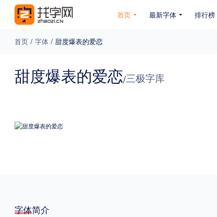
首页
最新字体
排行榜
首页
/
字体
/
甜度爆表的爱恋
专题
甜度爆表的爱恋
三极字库
/
免费下载
收费下载
免费商用
无下载
名人名家字体
公文字体
图案字体
更多
风格
力量
圆润
优雅
豪放
奇特
字体简介