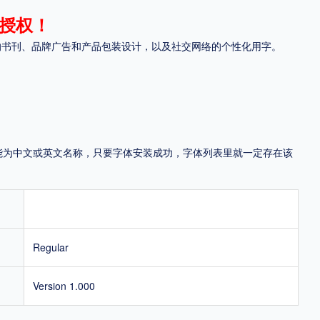
授权！
地区
的书刊、品牌广告和产品包装设计，以及社交网络的个性化用字。
中国大陆
中国港澳台
中国西藏
老挝
越南
泰国
缅甸
蒙古
日本
韩国
更多
，可能为中文或英文名称，只要字体安装成功，字体列表里就一定存在该
用，有侵权风险！
Regular
Version 1.000