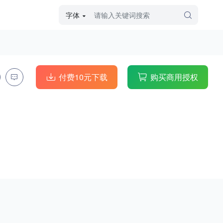
字体
字体高级筛选
外观
付费10元下载
购买商用授权
硬笔手写
毛笔飞白
粉笔勾绘
个性书体
美术手绘
儿童字体
涂鸦字体
哥特字体
印刷字体
更多
字型
手写手绘
创意设计
印刷字体