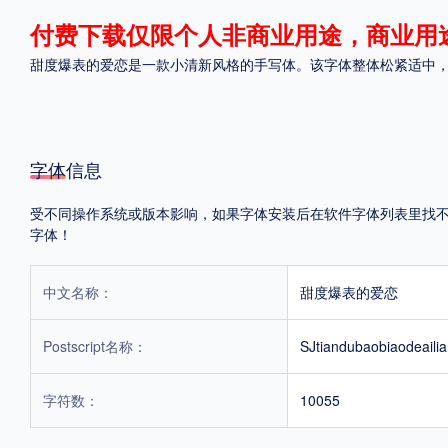
付费下载仅限个人非商业用途，商业用
格式
甜度爆表的爱恋是一款小清新风格的手写体。该字体整体松紧适中
.TTF
.OTF
.TTC
字体信息
受不同操作系统或版本影响，如果字体安装后在软件字体列表里找不到，
重要提示：本站提供的字体除标注“
免费商用
”的字体外，即使显示“
免费下载
”
字体！
中文名称：
甜度爆表的爱恋
Postscript名称：
SJtiandubaobiaodeaili
字符数：
10055