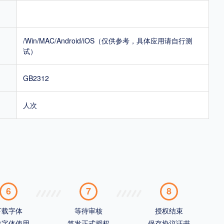
/Win/MAC/Android/iOS（仅供参考，具体应用请自行测
试）
GB2312
人次
6
7
8
下载字体
等待审核
授权结束
载字体使用
签发正式授权
保存协议证书