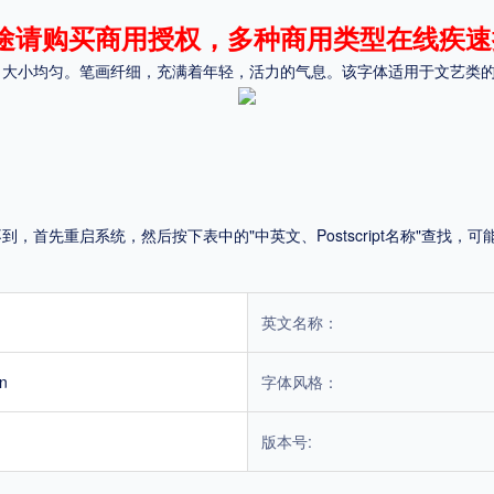
途请购买商用授权，多种商用类型在线疾速
平台
，大小均匀。笔画纤细，充满着年轻，活力的气息。该字体适用于文艺类
适用电脑
适用手机
首先重启系统，然后按下表中的"中英文、Postscript名称"查找
，商业用途也需购买商用授权！不能在线购买的请联系版权方，联系不到版权方不要商
英文名称：
an
字体风格：
版本号: