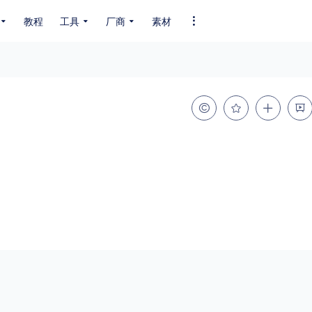
教程
工具
厂商
素材
全部字体
中文字体
英文字体
其它字体
编码
GB2312
GBK
GB18030
BIG5
SHIFT-JIS
EUC-JP
EUC-JP
UNICODE
粗细
特粗
粗体
细体
特细