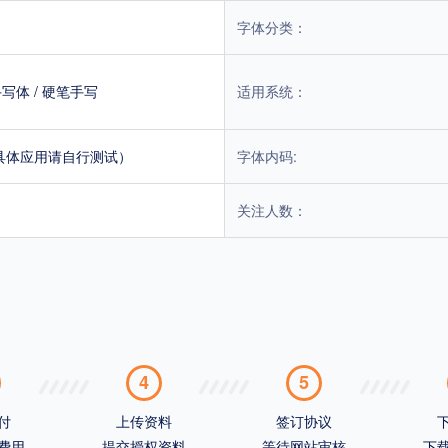
字体分类：
手写体
/
硬笔手写
适用系统：
具体应用请自行测试）
字体内码:
关注人数：
4
5
付
上传资料
签订协议
费用
提交授权资料
等待网站审核
下