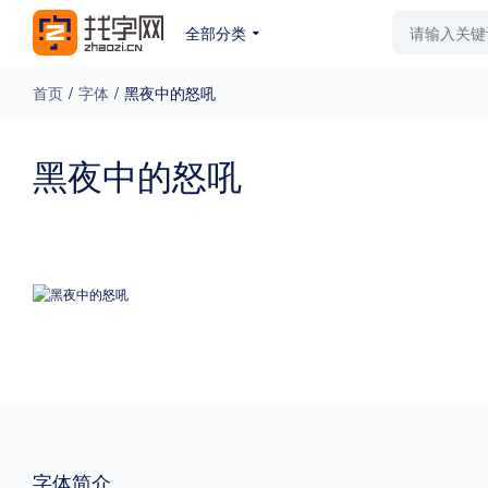
全部分类
最新字体
排行榜
教
首页
/
字体
/
黑夜中的怒吼
专题
黑夜中的怒吼
免费下载
收费下载
更多
外观
硬笔手写
更多
粗细
特粗
粗体
字体简介