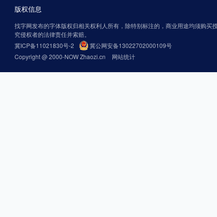
版权信息
找字网发布的字体版权归相关权利人所有，除特别标注的，商业用途均须购买
究侵权者的法律责任并索赔。
冀ICP备11021830号-2
冀公网安备13022702000109号
Copyright @ 2000-NOW Zhaozi.cn
网站统计