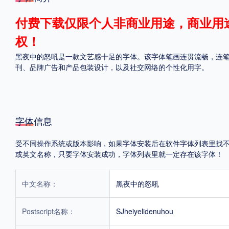
格式
付费下载仅限个人非商业用途，商业用
权！
.TTF
.OTF
黑夜中的怒吼是一款文艺感十足的字体。该字体笔画连贯流畅，连
刊、品牌广告和产品包装设计，以及社交网络的个性化用字。
地区
中国大陆
中国港澳台
更多
字体信息
受不同操作系统或版本影响，如果字体安装后在软件字体列表里找不到，首
POP字体下载
字库打包下载
海报素材下载
或英文名称，只要字体安装成功，字体列表里就一定存在该字体！
中文名称：
黑夜中的怒吼
字体新闻
字体文章
字体程序
字体人物
字体网站
Postscript名称：
SJheiyelidenuhou