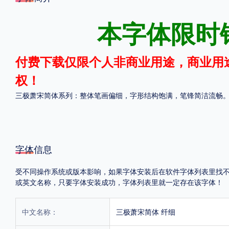
格式
本字体限时
.TTF
.OTF
付费下载仅限个人非商业用途，商业用
权！
地区
三极萧宋简体系列：整体笔画偏细，字形结构饱满，笔锋简洁流畅
中国大陆
中国港澳台
更多
POP字体下载
字库打包下载
海报素材下载
字体信息
受不同操作系统或版本影响，如果字体安装后在软件字体列表里找不到，首
或英文名称，只要字体安装成功，字体列表里就一定存在该字体！
字体新闻
字体文章
字体程序
字体人物
字体网站
中文名称：
三极萧宋简体 纤细