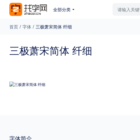
全部分类
最新字体
排行榜
教
首页
/
字体
/
三极萧宋简体 纤细
专题
三极萧宋简体 纤细
免费下载
收费下载
更多
外观
硬笔手写
更多
粗细
特粗
粗体
字体简介