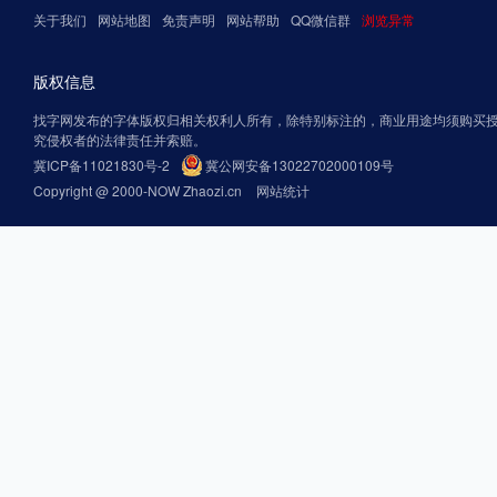
关于我们
网站地图
免责声明
网站帮助
QQ微信群
浏览异常
版权信息
找字网发布的字体版权归相关权利人所有，除特别标注的，商业用途均须购买
究侵权者的法律责任并索赔。
冀ICP备11021830号-2
冀公网安备13022702000109号
Copyright @ 2000-NOW Zhaozi.cn
网站统计