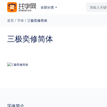
全部分类
最新字体
排行榜
教
首页
/
字体
/
三极奕修简体
专题
三极奕修简体
免费下载
收费下载
更多
外观
硬笔手写
更多
粗细
特粗
粗体
字体简介