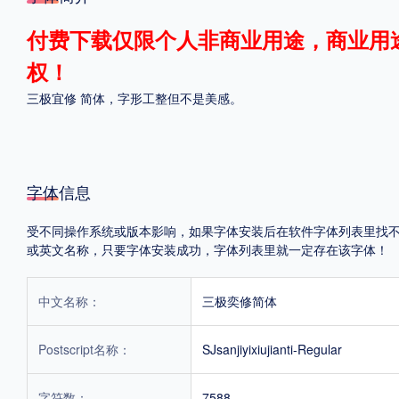
格式
付费下载仅限个人非商业用途，商业用
权！
.TTF
.OTF
三极宜修 简体，字形工整但不是美感。
地区
中国大陆
中国港澳台
更多
字体信息
受不同操作系统或版本影响，如果字体安装后在软件字体列表里找不到，首
或英文名称，只要字体安装成功，字体列表里就一定存在该字体！
POP字体下载
字库打包下载
海报素材下载
中文名称：
三极奕修简体
字体新闻
字体文章
字体程序
字体人物
字体网站
Postscript名称：
SJsanjiyixiujianti-Regular
字符数：
7588