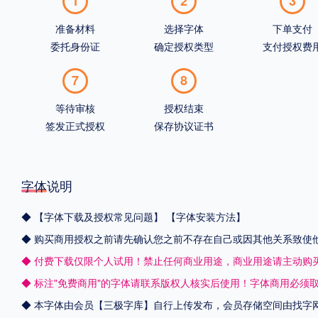
1
2
3
准备材料
选择字体
下单支付
委托身份证
确定授权类型
支付授权费
7
8
等待审核
授权结束
签发正式授权
保存协议证书
字体说明
◆
【字体下载及授权常见问题】
【字体安装方法】
◆ 购买商用授权之前请先确认您之前不存在自己或因其他关系致使
◆ 付费下载仅限个人试用！禁止任何商业用途，商业用途请主动购
◆ 标注"免费商用"的字体请联系版权人核实后使用！字体商用必须
◆ 本字体由会员【
三极字库
】自行上传发布，会员存储空间由找字